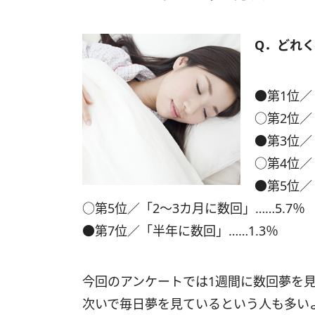
Q．どれ
●第1位／
○第2位／
●第3位／
○第4位／
●第5位／
○第5位／「2～3カ月に数回」……5.7％
●第7位／「半年に数回」……1.3％
今回のアンケートでは1週間に数回夢を
次いで毎日夢を見ているという人も多い