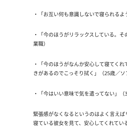
・「お互い何も意識しないで寝られるよ
・「今のほうがリラックスしている。そ
業職）
・「今のほうがなんか安心して寝てくれ
きがあるのでこっそり拭く」（25歳／
・「今はいい意味で気を遣ってない」（
緊張感がなくなるというのはよく言えば
寝ている彼女を見て、安心してくれてい