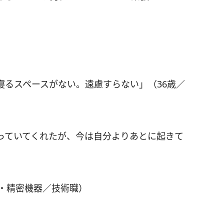
寝るスペースがない。遠慮すらない」（36歳／
っていてくれたが、今は自分よりあとに起きて
械・精密機器／技術職）