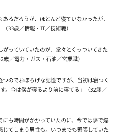
もあるだろうが、ほとんど寝ていなかったが、
（33歳／情報・IT／技術職）
しがっていていたのが、堂々とくっついてきた
32歳／電力・ガス・石油／営業職）
経つのでおぼろげな記憶ですが、当初は寝つく
す。今は僕が寝るより前に寝てる」（32歳／
でにも時間がかかっていたのに、今では隣で爆
感じてしまう男性も。いつまでも緊張していた