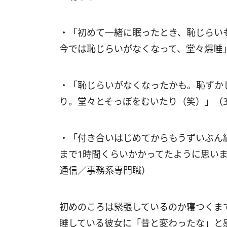
・「初めて一緒に眠ったとき、恥じらい
今では恥じらいがなくなって、堂々爆睡」
・「恥じらいがなくなったかも。恥ずか
り。堂々とそっぽをむいたり（笑）」（
・「付き合いはじめてからもうずいぶん
まで1時間くらいかかってたように思いま
通信／事務系専門職）
初めのころは緊張しているのか寝つくま
睡している彼女に「昔と変わったな」と