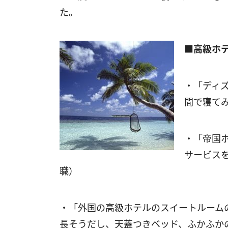
た。
■高級ホ
・「ディ
間で寝て
・「帝国
サービス
職）
・「外国の高級ホテルのスイートルーム
長そうだし、天蓋つきベッド、ふかふか