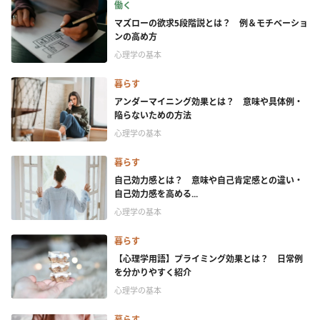
働く
マズローの欲求5段階説とは？ 例＆モチベーショ
ンの高め方
心理学の基本
暮らす
アンダーマイニング効果とは？ 意味や具体例・
陥らないための方法
心理学の基本
暮らす
自己効力感とは？ 意味や自己肯定感との違い・
自己効力感を高める...
心理学の基本
暮らす
【心理学用語】プライミング効果とは？ 日常例
を分かりやすく紹介
心理学の基本
暮らす