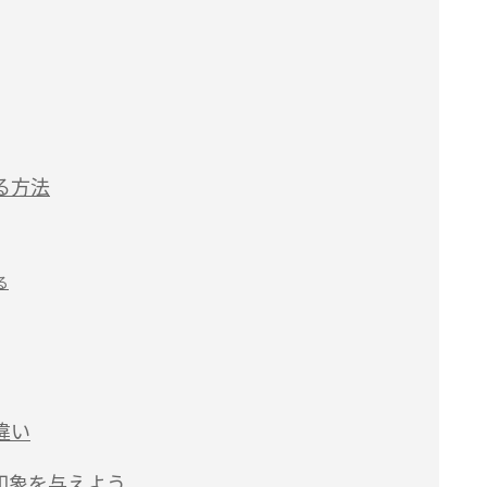
る方法
る
違い
印象を与えよう