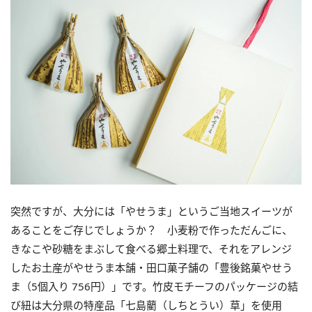
突然ですが、大分には「やせうま」というご当地スイーツが
あることをご存じでしょうか？ 小麦粉で作っただんごに、
きなこや砂糖をまぶして食べる郷土料理で、それをアレンジ
したお土産がやせうま本舗・田口菓子舗の「豊後銘菓やせう
ま（5個入り 756円）」です。竹皮モチーフのパッケージの結
び紐は大分県の特産品「七島藺（しちとうい）草」を使用