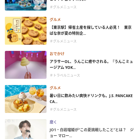
＃グルメニュース
グルメ
【東京駅】帰省土産を探している人必見！ 東京
ばな奈が夏の特別企...
＃グルメニュース
おでかけ
アラサーOL、うんこに癒やされる。『うんこミュ
ージアム YOK...
＃トラベルニュース
グルメ
暑い日に飲みたい爽快ドリンクも。J.S. PANCAKE
CA...
＃グルメニュース
磨く
JO1・白岩瑠姫が“この夏挑戦したこと”とは？ ジ
ョー マロー...