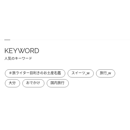
KEYWORD
人気のキーワード
＃旅ライター目利きのお土産名鑑
スイーツ_w
旅行_w
大分
おでかけ
国内旅行