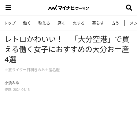
トップ
働く
整える
磨く
恋する
暮らす
占う
メ
レトロかわいい！ 「大分空港」で買
える働く女子におすすめの大分お土産
4選
＃旅ライター目利きのお土産名鑑
小浜みゆ
作成: 2024.04.13