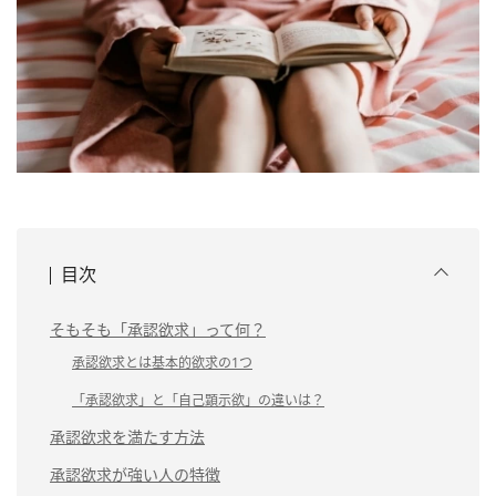
目次
そもそも「承認欲求」って何？
承認欲求とは基本的欲求の1つ
「承認欲求」と「自己顕示欲」の違いは？
承認欲求を満たす方法
承認欲求が強い人の特徴