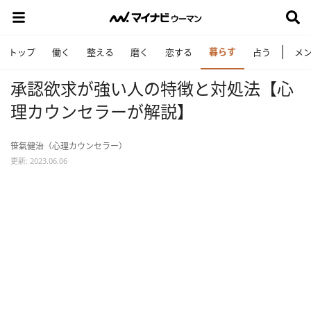
暮らす
トップ
働く
整える
磨く
恋する
占う
メ
承認欲求が強い人の特徴と対処法【心
理カウンセラーが解説】
笹氣健治（心理カウンセラー）
更新: 2023.06.06