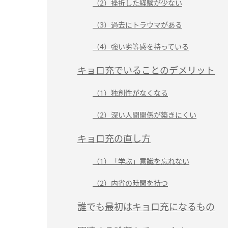
（2）挫折した経験が少ない
（3）過去にトラウマがある
（4）強い劣等感を持っている
キョロ充でいることのデメリット
（1）独創性がなくなる
（2）深い人間関係が築きにくい
キョロ充の直し方
（1）「学ぶ」意識を忘れない
（2）内省の時間を持つ
誰でも最初はキョロ充になるもの