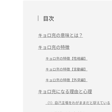
目次
キョロ充の意味とは？
キョロ充の特徴
キョロ充の特徴【性格編】
キョロ充の特徴【言動編】
キョロ充の特徴【外見編】
キョロ充になる理由と心理
（1）自己主張をわがままだと捉えている