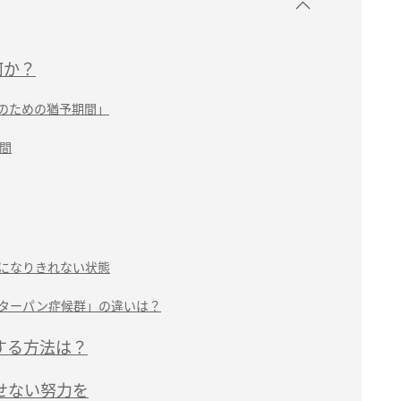
何か？
のための猶予期間」
間
になりきれない状態
ターパン症候群」の違いは？
する方法は？
せない努力を