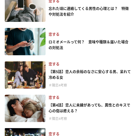
恋する
忘れた頃に連絡してくる男性の心理とは？ 特徴
や対処法を紹介
恋する
ロミオメールって何？ 意味や種類＆届いた場合
の対処法
恋する
【第5話】恋人の余裕のなさに安心する男、呆れて
冷める女
＃隣恋4考察
恋する
【第4話】恋人に未練があっても、異性とのキスで
心の傷は癒える？
＃隣恋4考察
恋する