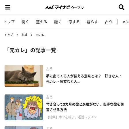
トップ
働く
整える
磨く
恋する
暮らす
占う
メ
トップ
復縁
元カレ
「元カレ」の記事一覧
占う
夢に出てくる人が伝える意味とは？ 好きな人・
元カレ・家族など人...
占う
付き合って3カ月の彼と進展がない。奥手な彼を興
奮させる方法
【特集】幸せを呼ぶ、運活レッスン
占う