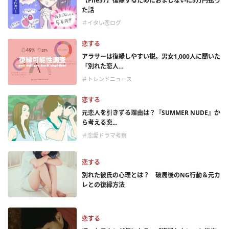
【File57】復縁するためにおまじないに5万円払っ
た話
＃イタい恋ログ
恋する
アラサーは復縁しやすい説。男女1,000人に聞いた
「別れた恋人...
＃トレンドニュース
恋する
元恋人を引きずる理由は？『SUMMER NUDE』か
ら考える恋...
＃恋愛ドラマ考察
恋する
別れた彼氏の心理とは？ 破局後のNG行動＆元カ
レとの復縁方法
恋する