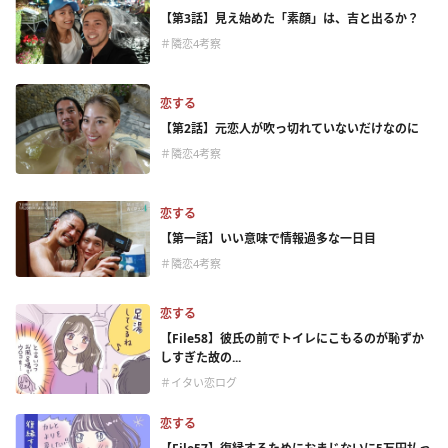
【第3話】見え始めた「素顔」は、吉と出るか？
＃隣恋4考察
恋する
【第2話】元恋人が吹っ切れていないだけなのに
＃隣恋4考察
恋する
【第一話】いい意味で情報過多な一日目
＃隣恋4考察
恋する
【File58】彼氏の前でトイレにこもるのが恥ずか
しすぎた故の...
＃イタい恋ログ
恋する