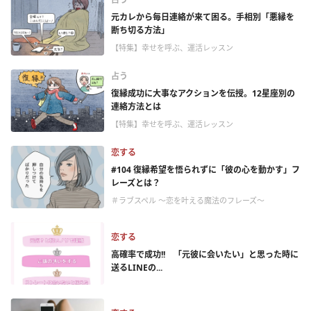
元カレから毎日連絡が来て困る。手相別「悪縁を
断ち切る方法」
【特集】幸せを呼ぶ、運活レッスン
占う
復縁成功に大事なアクションを伝授。12星座別の
連絡方法とは
【特集】幸せを呼ぶ、運活レッスン
恋する
#104 復縁希望を悟られずに「彼の心を動かす」フ
レーズとは？
＃ラブスペル ～恋を叶える魔法のフレーズ～
恋する
高確率で成功!! 「元彼に会いたい」と思った時に
送るLINEの...