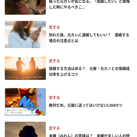
振った元カレが気になる。「復縁したい」と後悔
した時にやるべきこ...
恋する
別れた後、元カレに連絡してもいい？ 連絡する
場合の注意点とは
恋する
復縁する方法はある？ 元彼・元カノとの復縁成
功率を上げるコツ
恋する
絶対だめ。元彼に送ってはいけないLINE5つ
恋する
未練（みれん）の意味は？ 未練がましい人の特