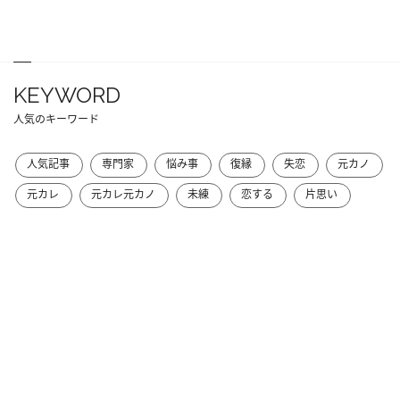
KEYWORD
人気のキーワード
人気記事
専門家
悩み事
復縁
失恋
元カノ
元カレ
元カレ元カノ
未練
恋する
片思い