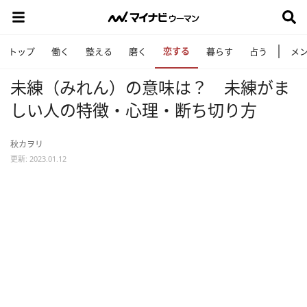
恋する
トップ
働く
整える
磨く
暮らす
占う
メ
未練（みれん）の意味は？ 未練がま
しい人の特徴・心理・断ち切り方
秋カヲリ
更新: 2023.01.12