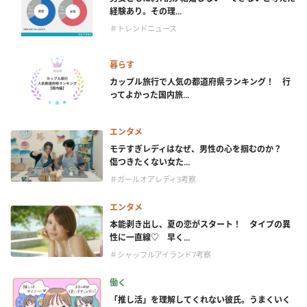
経験あり。その理...
＃トレンドニュース
暮らす
カップル旅行で人気の都道府県ランキング！ 行
ってよかった国内旅...
エンタメ
モテすぎレディはなぜ、男性の心を掴むのか？
傷つきたくない女た...
＃ガールオアレディ3考察
エンタメ
本能剥き出し、夏の恋がスタート！ タイプの異
性に一直線♡ 早く...
＃シャッフルアイランド7考察
働く
「推し活」を理解してくれない彼氏。うまくいく