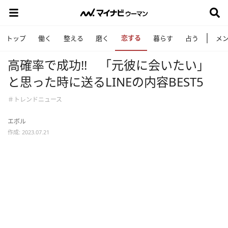
恋する
トップ
働く
整える
磨く
暮らす
占う
メ
高確率で成功!! 「元彼に会いたい」
と思った時に送るLINEの内容BEST5
＃トレンドニュース
エボル
作成: 2023.07.21