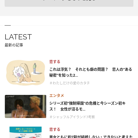
LATEST
最新の記事
恋する
これは浮気？ それとも癖の問題？ 恋人の“ある
秘密”を知った2...
＃わたしだけの愛のカタチ
エンタメ
シリーズ初“強制帰国”の危機と今シーズン初キ
ス！ 女性が沼るモ...
＃シャッフルアイランド7考察
恋する
男女ともに約7割が結婚しない・できないと考えた