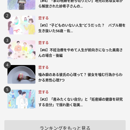
【#4】「家の呪縛を断ち切りたい」地元の男尊女卑か
ら解放された紗希子さんの...
恋する
【#5】“子どものいない人生”どうだった？ バブル期を
生き抜いた56歳・佐...
恋する
【#6】不妊治療をやめて人生が前向きになった美南さ
んの場合・後編
恋する
噛み癖のある彼氏の心理って？ 彼女を噛む行為からわ
かる男性心理7つ
恋する
【#2】「産みたくない自分」と「妊産婦の健康を研究
する自分」で揺れ動く聡美...
ランキングをもっと見る