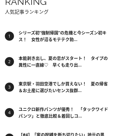
RANKING
人気記事ランキング
シリーズ初“強制帰国”の危機と今シーズン初キ
ス！ 女性が沼るモテテク勃...
本能剥き出し、夏の恋がスタート！ タイプの
異性に一直線♡ 早くも走り出...
東京駅・羽田空港でしか買えない！ 夏の帰省
＆お土産に選びたいセンス抜群...
ユニクロ新作パンツが優秀！ 「タックワイド
パンツ」と徹底比較＆着回しコ...
【#4】「家の呪縛を断ち切りたい」地元の男