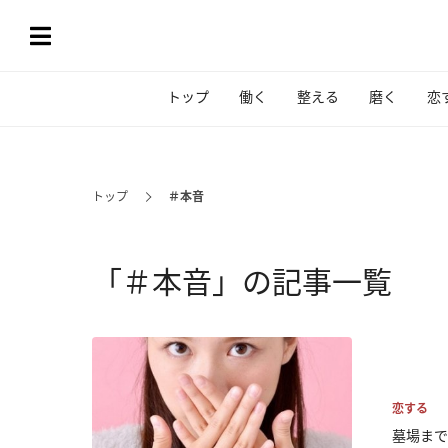
トップ
働く
整える
磨く
恋
トップ
＃本音
「＃本音」の記事一覧
恋する
墓場まで