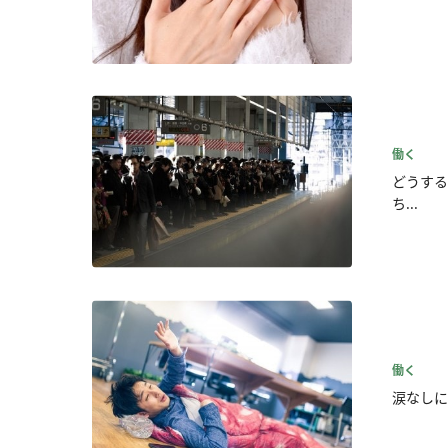
働く
どうする
ち...
働く
涙なしに