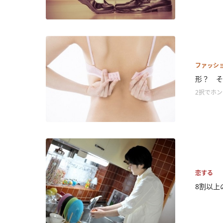
ファッシ
形？ そ
2択でホ
恋する
8割以上