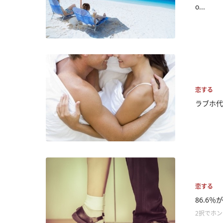
o...
恋する
ラブホ代
恋する
86.6
2択でホ