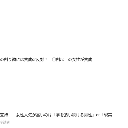
の割り勘には賛成or反対？ ○割以上の女性が賛成！
％が支持！ 女性人気が高いのは「夢を追い続ける男性」or「現実...
ンネ調査