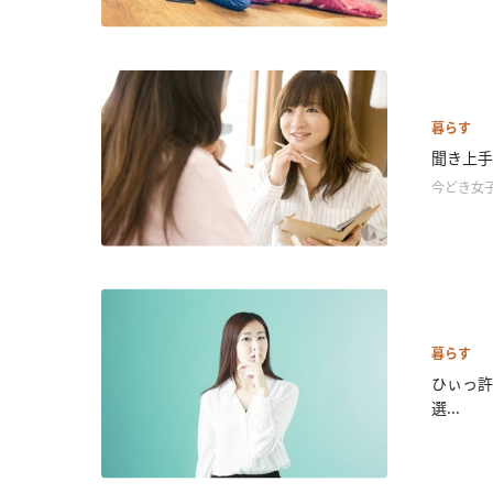
暮らす
聞き上手
今どき女
暮らす
ひぃっ許
選...