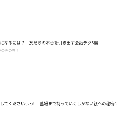
になるには？ 友だちの本音を引き出す会話テク3選
子の虎の巻！
してくださいぃっ!! 墓場まで持っていくしかない親への秘密4