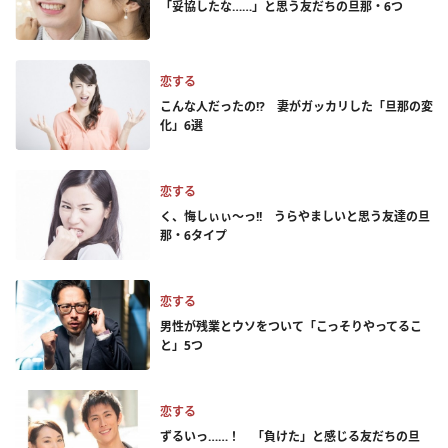
「妥協したな……」と思う友だちの旦那・6つ
恋する
こんな人だったの!? 妻がガッカリした「旦那の変
化」6選
恋する
く、悔しぃぃ～っ!! うらやましいと思う友達の旦
那・6タイプ
恋する
男性が残業とウソをついて「こっそりやってるこ
と」5つ
恋する
ずるいっ……！ 「負けた」と感じる友だちの旦