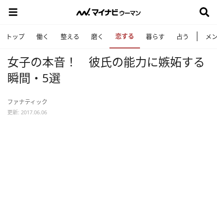
恋する
トップ
働く
整える
磨く
暮らす
占う
メ
女子の本音！ 彼氏の能力に嫉妬する
瞬間・5選
ファナティック
更新: 2017.06.06