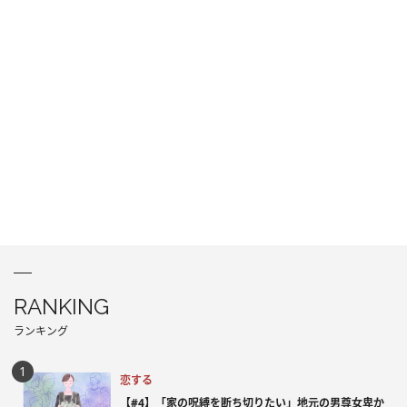
RANKING
ランキング
恋する
【#4】「家の呪縛を断ち切りたい」地元の男尊女卑か