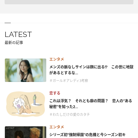
LATEST
最新の記事
エンタメ
メンズの脈なしサインは顔に出る!? この世に地獄
があるとするな...
＃ガールオアレディ3考察
恋する
これは浮気？ それとも癖の問題？ 恋人の“ある
秘密”を知った2...
＃わたしだけの愛のカタチ
エンタメ
シリーズ初“強制帰国”の危機と今シーズン初キ