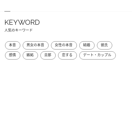
KEYWORD
人気のキーワード
本音
男女の本音
女性の本音
結婚
彼氏
感情
嫉妬
旦那
恋する
デート・カップル