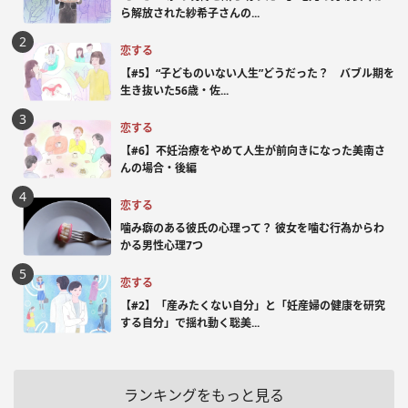
ら解放された紗希子さんの...
恋する
【#5】“子どものいない人生”どうだった？ バブル期を
生き抜いた56歳・佐...
恋する
【#6】不妊治療をやめて人生が前向きになった美南さ
んの場合・後編
恋する
噛み癖のある彼氏の心理って？ 彼女を噛む行為からわ
かる男性心理7つ
恋する
【#2】「産みたくない自分」と「妊産婦の健康を研究
する自分」で揺れ動く聡美...
ランキングをもっと見る