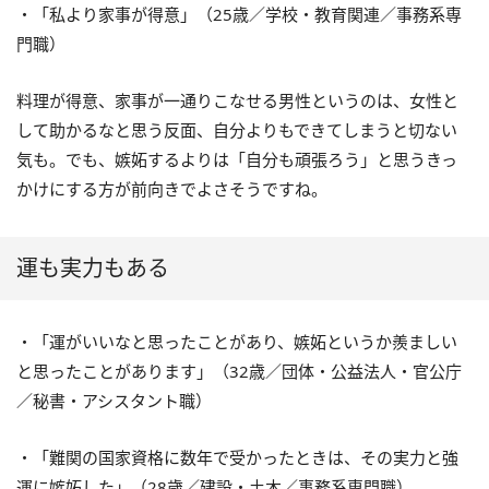
・「私より家事が得意」（25歳／学校・教育関連／事務系専
門職）
料理が得意、家事が一通りこなせる男性というのは、女性と
して助かるなと思う反面、自分よりもできてしまうと切ない
気も。でも、嫉妬するよりは「自分も頑張ろう」と思うきっ
かけにする方が前向きでよさそうですね。
運も実力もある
・「運がいいなと思ったことがあり、嫉妬というか羨ましい
と思ったことがあります」（32歳／団体・公益法人・官公庁
／秘書・アシスタント職）
・「難関の国家資格に数年で受かったときは、その実力と強
運に嫉妬した」（28歳／建設・土木／事務系専門職）