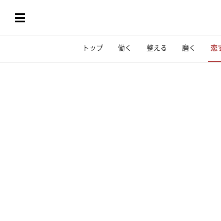
トップ
働く
整える
磨く
恋