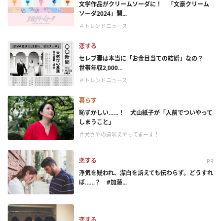
文学作品がクリームソーダに！ 「文豪クリーム
ソーダ2024」開...
＃トレンドニュース
恋する
セレブ妻は本当に「お金目当ての結婚」なの？
世帯年収2,000...
＃トレンドニュース
暮らす
恥ずかしい……！ 犬山紙子が「人前でついやって
しまうこと」
＃犬さやの遠吠えやってまーす！
恋する
PR
浮気を疑われ、潔白を訴えても伝わらず。どうすれ
ば……？ #加藤...
恋する