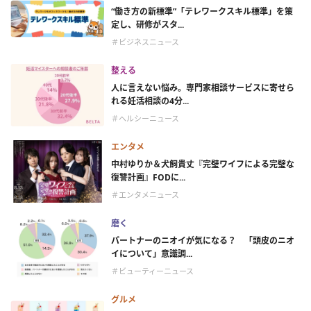
“働き方の新標準”「テレワークスキル標準」を策
定し、研修がスタ...
＃ビジネスニュース
整える
人に言えない悩み。専門家相談サービスに寄せら
れる妊活相談の4分...
＃ヘルシーニュース
エンタメ
中村ゆりか＆犬飼貴丈『完璧ワイフによる完璧な
復讐計画』FODに...
＃エンタメニュース
磨く
パートナーのニオイが気になる？ 「頭皮のニオ
イについて」意識調...
＃ビューティーニュース
グルメ