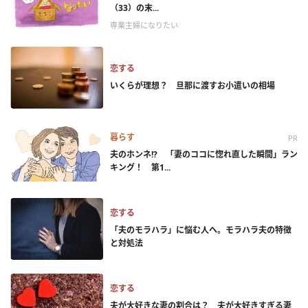
（33）の末...
専業主婦になりたい
恋する
いくらが理想？ 旦那に渡すお小遣いの相場
暮らす
PR
夫のホンネ!? 「妻のココに惚れ直した瞬間」ラン
キング！ 第1...
恋する
「夫のモラハラ」に悩む人へ。モラハラ夫の特徴
と対処法
恋する
夫が大好きな妻の割合は？ 夫が大好きすぎる妻