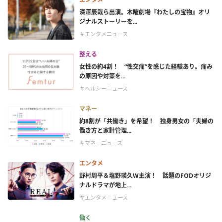
深澤辰哉ら出演。木曜劇場『わたしの宝物』オリ
ジナルストーリーを...
＃エンタメニュース
整える
女性の約4割！ “性交痛”を感じた経験あり。痛み
の原因や対策を...
＃ヘルシーニュース
マネー
約8割が「共働き」を希望！ 独身男女の「夫婦の
働き方と家計管理...
＃マネーニュース
エンタメ
野村周平＆塩野瑛久W主演！ 話題のFODオリジ
ナルドラマが地上...
＃エンタメニュース
働く