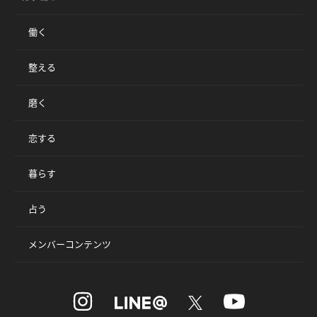
働く
整える
磨く
恋する
暮らす
占う
メンバーコンテンツ