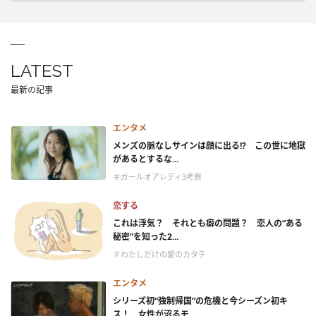
LATEST
最新の記事
エンタメ
メンズの脈なしサインは顔に出る!? この世に地獄
があるとするな...
＃ガールオアレディ3考察
恋する
これは浮気？ それとも癖の問題？ 恋人の“ある
秘密”を知った2...
＃わたしだけの愛のカタチ
エンタメ
シリーズ初“強制帰国”の危機と今シーズン初キ
ス！ 女性が沼るモ...