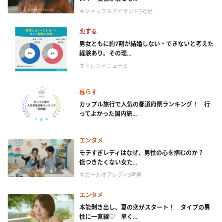
＃シャッフルアイランド7考察
恋する
男女ともに約7割が結婚しない・できないと考えた
経験あり。その理...
＃トレンドニュース
暮らす
カップル旅行で人気の都道府県ランキング！ 行
ってよかった国内旅...
エンタメ
モテすぎレディはなぜ、男性の心を掴むのか？
傷つきたくない女た...
＃ガールオアレディ3考察
エンタメ
本能剥き出し、夏の恋がスタート！ タイプの異
性に一直線♡ 早く...