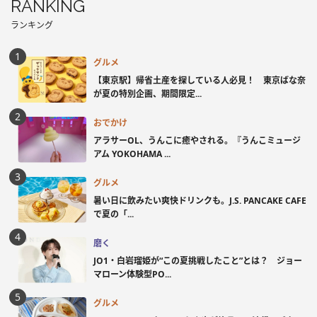
RANKING
ランキング
グルメ
【東京駅】帰省土産を探している人必見！ 東京ばな奈
が夏の特別企画、期間限定...
おでかけ
アラサーOL、うんこに癒やされる。『うんこミュージ
アム YOKOHAMA ...
グルメ
暑い日に飲みたい爽快ドリンクも。J.S. PANCAKE CAFE
で夏の「...
磨く
JO1・白岩瑠姫が“この夏挑戦したこと”とは？ ジョー
マローン体験型PO...
グルメ