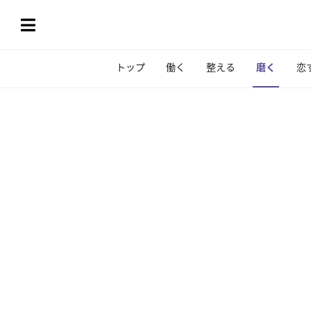
トップ
働く
整える
磨く
恋