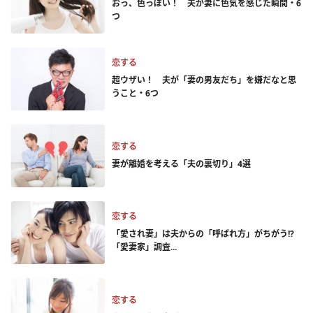
おっ、色っぽい！ 夫が妻に色気を感じた瞬間・6
つ
恋する
超ウザい！ 夫が「妻の男友だち」を嫌だなと思
うこと・6つ
恋する
妻が離婚を考える「夫の裏切り」4選
恋する
「愛され妻」は夫からの「呼ばれ方」がちがう!?
「愛妻家」調査...
恋する