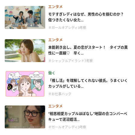
エンタメ
モテすぎレディはなぜ、男性の心を掴むのか？
傷つきたくない女た...
＃ガールオアレディ3考察
エンタメ
本能剥き出し、夏の恋がスタート！ タイプの異
性に一直線♡ 早く...
＃シャッフルアイランド7考察
働く
「推し活」を理解してくれない彼氏。うまくいく
カップルがしている...
＃お仕事ハック
エンタメ
“相思相愛カップルほぼなし”地獄の合コンバーベ
キューで泥沼婚活...
＃ガールオアレディ3考察