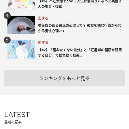
【#6】不妊治療をやめて人生が前向きになった美南さ
んの場合・後編
恋する
噛み癖のある彼氏の心理って？ 彼女を噛む行為からわ
かる男性心理7つ
恋する
【#2】「産みたくない自分」と「妊産婦の健康を研究
する自分」で揺れ動く聡美...
ランキングをもっと見る
LATEST
最新の記事