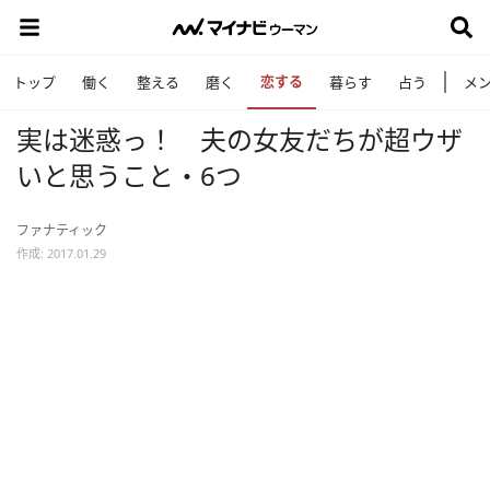
恋する
トップ
働く
整える
磨く
暮らす
占う
メ
実は迷惑っ！ 夫の女友だちが超ウザ
いと思うこと・6つ
ファナティック
作成: 2017.01.29