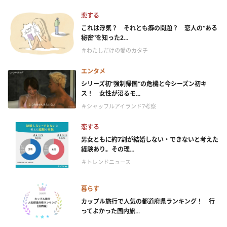
恋する
これは浮気？ それとも癖の問題？ 恋人の“ある
秘密”を知った2...
＃わたしだけの愛のカタチ
エンタメ
シリーズ初“強制帰国”の危機と今シーズン初キ
ス！ 女性が沼るモ...
＃シャッフルアイランド7考察
恋する
男女ともに約7割が結婚しない・できないと考えた
経験あり。その理...
＃トレンドニュース
暮らす
カップル旅行で人気の都道府県ランキング！ 行
ってよかった国内旅...