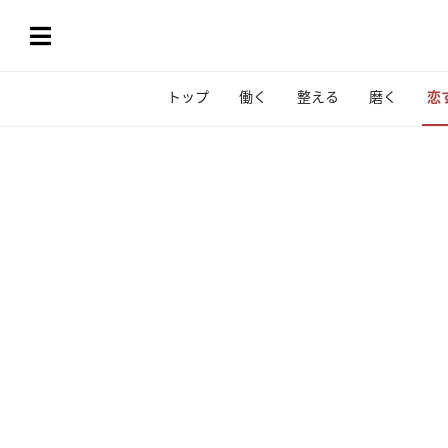
トップ
働く
整える
磨く
恋