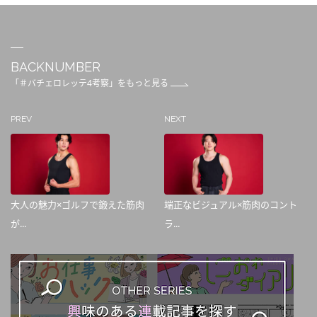
BACKNUMBER
「＃バチェロレッテ4考察」をもっと見る
PREV
NEXT
大人の魅力×ゴルフで鍛えた筋肉
端正なビジュアル×筋肉のコント
が...
ラ...