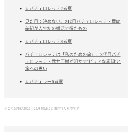
＃バチェロレッテ2考察
見た目で決めない。2代目バチェロレッテ・尾﨑
美紀が人生初の婚活で得たもの
＃バチェロレッテ3考察
バチェロレッテは「私のための旅」。3代目バチ
ェロレッテ・武井亜樹が明かす“ピュアな素顔”と
旅への思い
＃バチェラー6考察
※この記事は2026年05月10日に公開されたものです