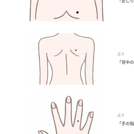
「おしり
占う
「背中の
占う
「手の指