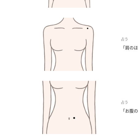
占う
「肩のほ
占う
「お腹の