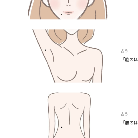
占う
「脇のほ
占う
「腰のほ