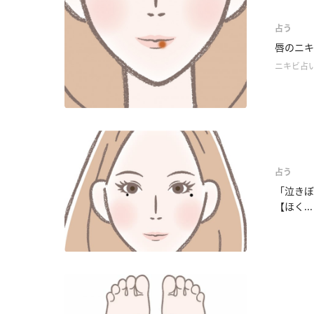
占う
唇のニキ
ニキビ占
占う
「泣きぼ
【ほく...