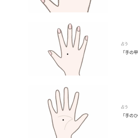
占う
「手の甲
占う
「手のひ