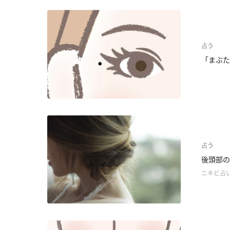
占う
「まぶた
占う
後頭部の
ニキビ占