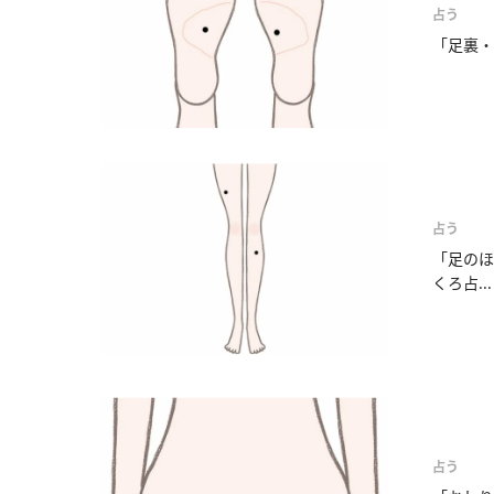
占う
「足裏・
占う
「足のほ
くろ占...
占う