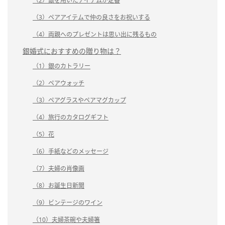
（2）銀を用いたアイテムが定番
（3）ペアアイテムで仲の良さをお祝いする
（4）両親へのプレゼントは思い出に残るもの
銀婚式におすすめの贈り物は？
（1）銀のカトラリー
（2）ペアウォッチ
（3）ペアグラスやペアマグカップ
（4）旅行のカタログギフト
（5）花
（6）手紙などのメッセージ
（7）夫婦の肖像画
（8）お誕生日新聞
（9）ビンテージのワイン
（10）夫婦茶碗や夫婦箸