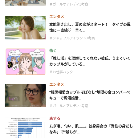
＃ガールオアレディ3考察
エンタメ
本能剥き出し、夏の恋がスタート！ タイプの異
性に一直線♡ 早く...
＃シャッフルアイランド7考察
働く
「推し活」を理解してくれない彼氏。うまくいく
カップルがしている...
＃お仕事ハック
エンタメ
“相思相愛カップルほぼなし”地獄の合コンバーベ
キューで泥沼婚活...
＃ガールオアレディ3考察
恋する
ムダ毛、匂い、肌……。独身男女の「異性の身だし
なみ」で“最もが...