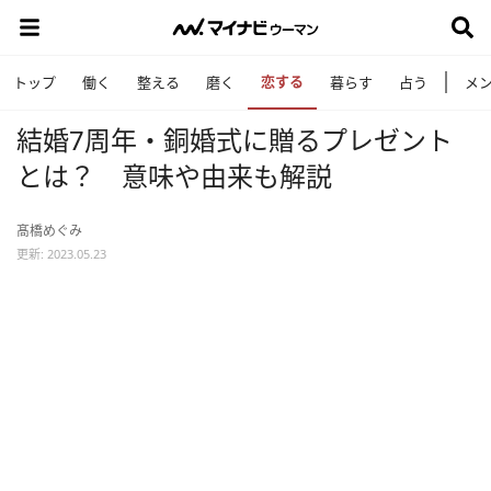
恋する
トップ
働く
整える
磨く
暮らす
占う
メ
結婚7周年・銅婚式に贈るプレゼント
とは？ 意味や由来も解説
髙橋めぐみ
更新: 2023.05.23