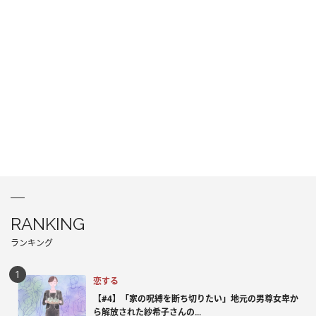
RANKING
ランキング
恋する
【#4】「家の呪縛を断ち切りたい」地元の男尊女卑か
ら解放された紗希子さんの...