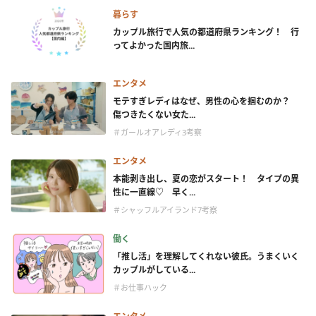
暮らす
カップル旅行で人気の都道府県ランキング！ 行
ってよかった国内旅...
エンタメ
モテすぎレディはなぜ、男性の心を掴むのか？
傷つきたくない女た...
＃ガールオアレディ3考察
エンタメ
本能剥き出し、夏の恋がスタート！ タイプの異
性に一直線♡ 早く...
＃シャッフルアイランド7考察
働く
「推し活」を理解してくれない彼氏。うまくいく
カップルがしている...
＃お仕事ハック