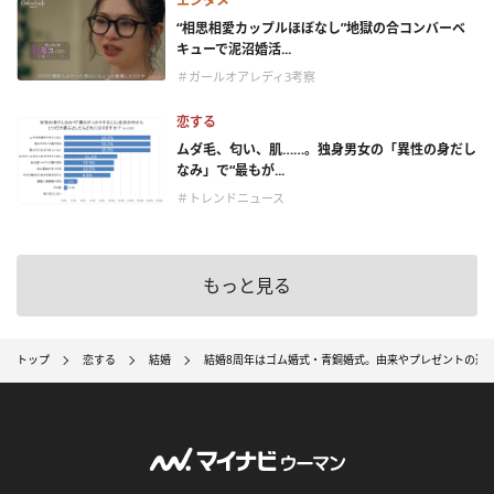
エンタメ
“相思相愛カップルほぼなし”地獄の合コンバーベ
キューで泥沼婚活...
＃ガールオアレディ3考察
恋する
ムダ毛、匂い、肌……。独身男女の「異性の身だし
なみ」で“最もが...
＃トレンドニュース
もっと見る
トップ
恋する
結婚
結婚8周年はゴム婚式・青銅婚式。由来やプレゼントの選