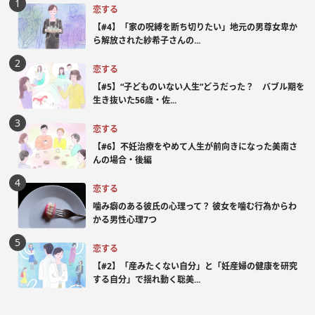
恋する
【#4】「家の呪縛を断ち切りたい」地元の男尊女卑か
ら解放された紗希子さんの...
恋する
【#5】“子どものいない人生”どうだった？ バブル期を
生き抜いた56歳・佐...
恋する
【#6】不妊治療をやめて人生が前向きになった美南さ
んの場合・後編
恋する
噛み癖のある彼氏の心理って？ 彼女を噛む行為からわ
かる男性心理7つ
恋する
【#2】「産みたくない自分」と「妊産婦の健康を研究
する自分」で揺れ動く聡美...