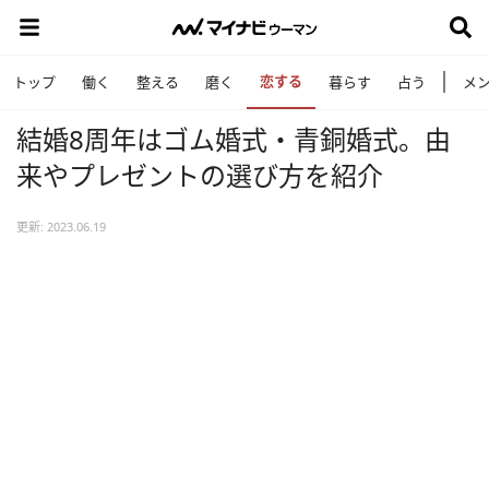
恋する
トップ
働く
整える
磨く
暮らす
占う
メ
結婚8周年はゴム婚式・青銅婚式。由
来やプレゼントの選び方を紹介
更新: 2023.06.19