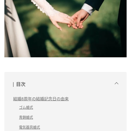
目次
結婚8周年の結婚記念日の由来
ゴム婚式
青銅婚式
電気器具婚式