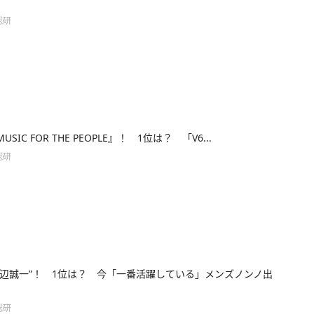
総研
USIC FOR THE PEOPLE』！ 1位は？ 「V6...
総研
田辺誠一”！ 1位は？ 今「一番活躍している」メンズノンノ出
総研