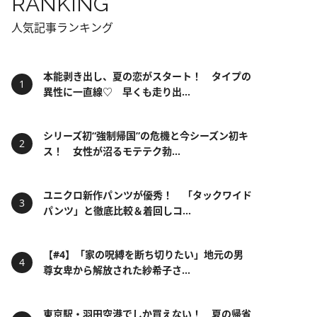
RANKING
人気記事ランキング
本能剥き出し、夏の恋がスタート！ タイプの
異性に一直線♡ 早くも走り出...
シリーズ初“強制帰国”の危機と今シーズン初キ
ス！ 女性が沼るモテテク勃...
ユニクロ新作パンツが優秀！ 「タックワイド
パンツ」と徹底比較＆着回しコ...
【#4】「家の呪縛を断ち切りたい」地元の男
尊女卑から解放された紗希子さ...
東京駅・羽田空港でしか買えない！ 夏の帰省