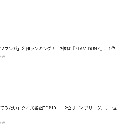
ツマンガ」名作ランキング！ 2位は『SLAM DUNK』、1位...
総研
てみたい」クイズ番組TOP10！ 2位は『ネプリーグ』、1位
総研