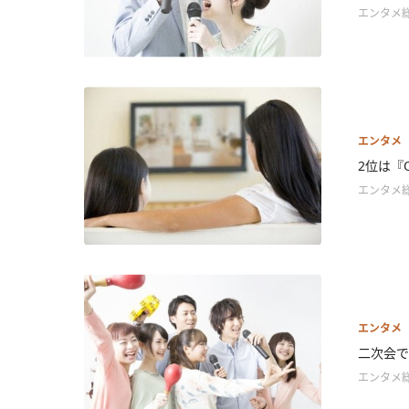
エンタメ
エンタメ
2位は『
エンタメ
エンタメ
二次会で
エンタメ