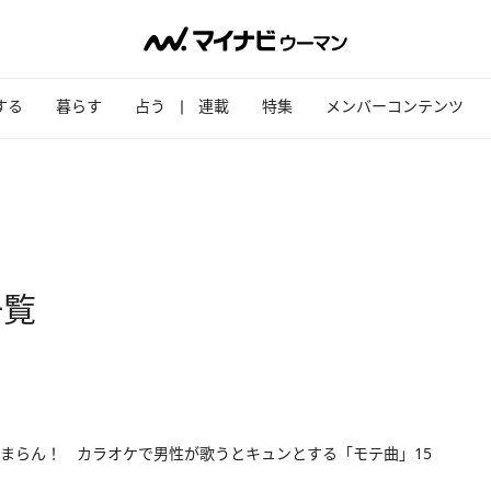
する
暮らす
占う
連載
特集
メンバーコンテンツ
一覧
まらん！ カラオケで男性が歌うとキュンとする「モテ曲」15