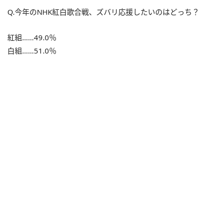
Q.今年のNHK紅白歌合戦、ズバリ応援したいのはどっち？
紅組……49.0％
白組……51.0％