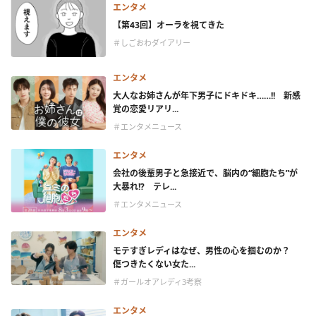
エンタメ
【第43回】オーラを視てきた
＃しごおわダイアリー
エンタメ
大人なお姉さんが年下男子にドキドキ……!! 新感
覚の恋愛リアリ...
＃エンタメニュース
エンタメ
会社の後輩男子と急接近で、脳内の“細胞たち”が
大暴れ!? テレ...
＃エンタメニュース
エンタメ
モテすぎレディはなぜ、男性の心を掴むのか？
傷つきたくない女た...
＃ガールオアレディ3考察
エンタメ