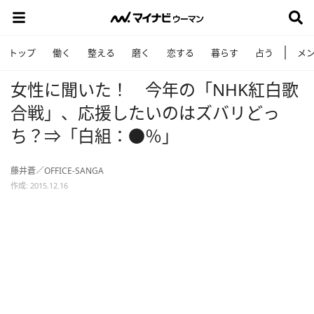
トップ
働く
整える
磨く
恋する
暮らす
占う
メ
女性に聞いた！ 今年の「NHK紅白歌
合戦」、応援したいのはズバリどっ
ち？⇒「白組：●％」
藤井蒼／OFFICE-SANGA
作成: 2015.12.16