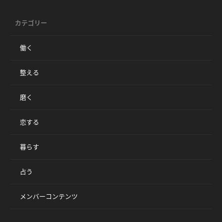
カテゴリー
働く
整える
磨く
恋する
暮らす
占う
メンバーコンテンツ