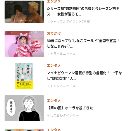
エンタメ
シリーズ初“強制帰国”の危機と今シーズン初キ
ス！ 女性が沼るモ...
＃シャッフルアイランド7考察
おでかけ
30歳になっても“しなこワールド”全開を宣言！
しなこ＆We♡...
＃トラベルニュース
エンタメ
マイナビウーマン連載が待望の書籍化！ “子な
し”既婚女性11人...
＃エンタメニュース
エンタメ
【第43回】オーラを視てきた
＃しごおわダイアリー
エンタメ