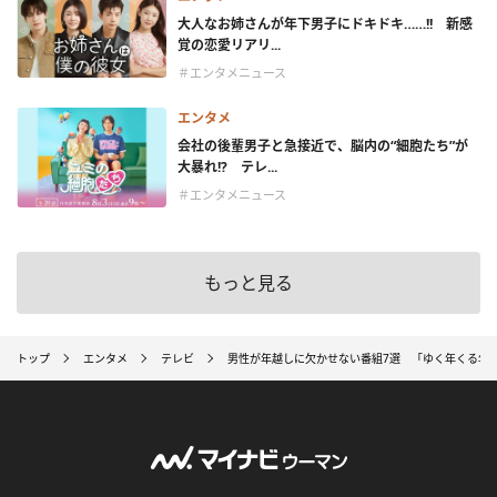
大人なお姉さんが年下男子にドキドキ……!! 新感
覚の恋愛リアリ...
＃エンタメニュース
エンタメ
会社の後輩男子と急接近で、脳内の“細胞たち”が
大暴れ!? テレ...
＃エンタメニュース
もっと見る
トップ
エンタメ
テレビ
男性が年越しに欠かせない番組7選 「ゆく年くる年