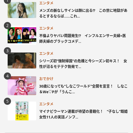
エンタメ
メンズの脈なしサインは顔に出る!? この世に地獄があ
るとするならば……これ...
エンタメ
不倫よりヤバい問題発生!? インフルエンサー夫婦×医
師夫婦のブラックコメデ...
エンタメ
シリーズ初“強制帰国”の危機と今シーズン初キス！ 女
性が沼るモテテク勃発で...
おでかけ
30歳になっても“しなこワールド”全開を宣言！ しなこ
＆We♡Pが「うんこ...
エンタメ
マイナビウーマン連載が待望の書籍化！ “子なし”既婚
女性11人の実話ノンフ...