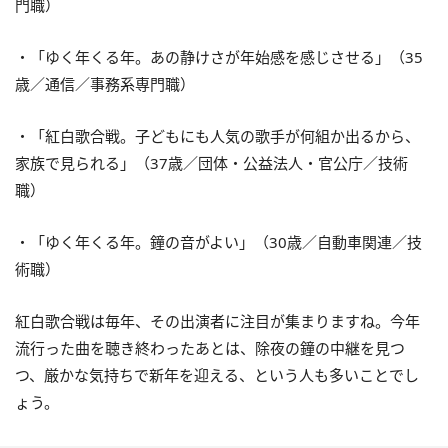
門職）
・「ゆく年くる年。あの静けさが年始感を感じさせる」（35
歳／通信／事務系専門職）
・「紅白歌合戦。子どもにも人気の歌手が何組か出るから、
家族で見られる」（37歳／団体・公益法人・官公庁／技術
職）
・「ゆく年くる年。鐘の音がよい」（30歳／自動車関連／技
術職）
紅白歌合戦は毎年、その出演者に注目が集まりますね。今年
流行った曲を聴き終わったあとは、除夜の鐘の中継を見つ
つ、厳かな気持ちで新年を迎える、という人も多いことでし
ょう。