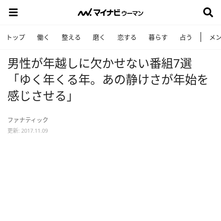
トップ
働く
整える
磨く
恋する
暮らす
占う
メ
男性が年越しに欠かせない番組7選
「ゆく年くる年。あの静けさが年始を
感じさせる」
ファナティック
更新: 2017.11.09