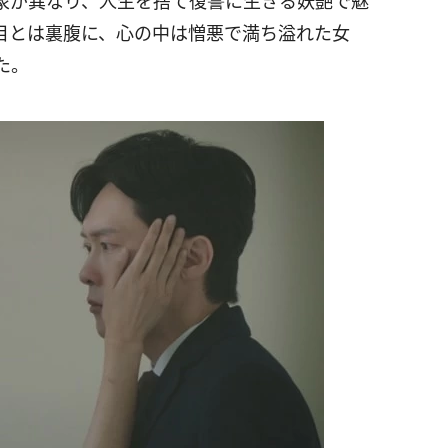
象が異なり、人生を捨て復讐に生きる妖艶で魅
目とは裏腹に、心の中は憎悪で満ち溢れた女
た。