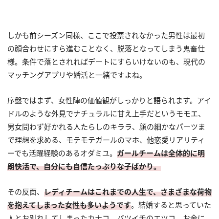
しかも前シーズン同様、ここで投票されなかった男性は最初
の顔合わせにすら進むことなく、脱落となってしまう鬼畜仕
様。条件で落とされればデートにすらいけないのも、現代の
マッチングアプリや婚活と一緒ですよね。
序盤ではまず、女性陣の価値観がしっかりと語られます。アイ
ドルのような外見でナチュラルに甘え上手だというモモエ、
男女問わず好かれる人たらしのキララ、顔の細かなパーツま
で理想を求める、モテモテガールのマホ、他恋愛リアリティ
ーでも活躍経験のあるオダミユ。
ガールチームは全体的に明
朗快活で、自分にも自信たっぷりな子ばかり。
その反面、
レディチームはこれまでの人生で、さまざまな荷物
を抱えてしまった女性も多いようです
。結婚すると思っていた
人とお別れしてしまったカナコ、バツイチのエツコ、お金に