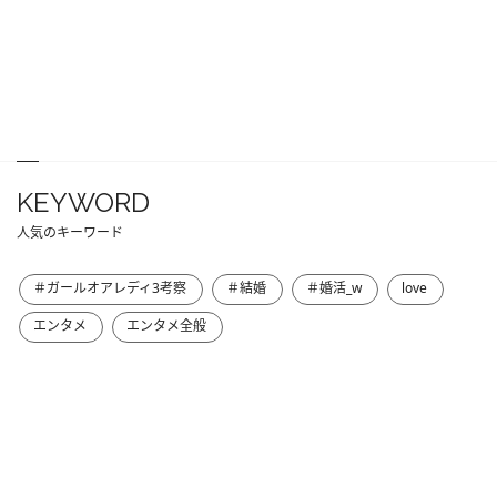
KEYWORD
人気のキーワード
＃ガールオアレディ3考察
＃結婚
＃婚活_w
love
エンタメ
エンタメ全般