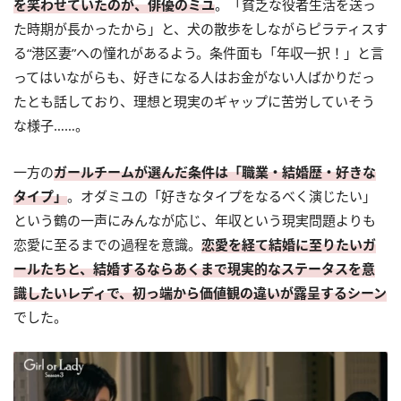
を笑わせていたのが、俳優のミユ
。「貧乏な役者生活を送っ
た時期が長かったから」と、犬の散歩をしながらピラティスす
る“港区妻”への憧れがあるよう。条件面も「年収一択！」と言
ってはいながらも、好きになる人はお金がない人ばかりだっ
たとも話しており、理想と現実のギャップに苦労していそう
な様子……。
一方の
ガールチームが選んだ条件は「職業・結婚歴・好きな
タイプ」
。オダミユの「好きなタイプをなるべく演じたい」
という鶴の一声にみんなが応じ、年収という現実問題よりも
恋愛に至るまでの過程を意識。
恋愛を経て結婚に至りたいガ
ールたちと、結婚するならあくまで現実的なステータスを意
識したいレディで、初っ端から価値観の違いが露呈するシーン
でした。