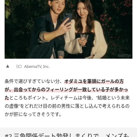
（C）AbemaTV, Inc.
条件で選びすぎていない分、
オダミユを筆頭にガールの方
が、出会ってからのフィーリングが一致している子が多かっ
た
ところもポイント。レディチームは今後、“結婚という未来
の虚像”をどれだけ目の前の男性に落とし込んで考えられるの
かが肝になってきそうです。
#2 三角関係デート勃発しまくりで、メンズも