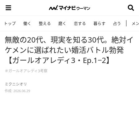
トップ
働く
整える
磨く
恋する
暮らす
占う
メ
無敵の20代、現実を知る30代。絶対イ
ケメンに選ばれたい婚活バトル勃発
【ガールオアレディ3・Ep.1−2】
＃ガールオアレディ3考察
ミクニシオリ
作成: 2026.06.29