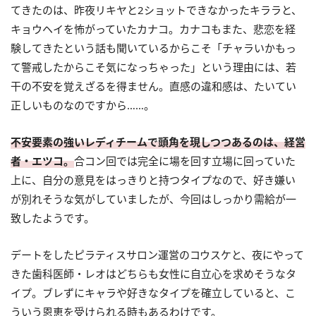
てきたのは、昨夜リキヤと2ショットできなかったキララと、
キョウヘイを怖がっていたカナコ。カナコもまた、悲恋を経
験してきたという話も聞いているからこそ「チャラいかもっ
て警戒したからこそ気になっちゃった」という理由には、若
干の不安を覚えざるを得ません。直感の違和感は、たいてい
正しいものなのですから……。
不安要素の強いレディチームで頭角を現しつつあるのは、経営
者・エツコ。
合コン回では完全に場を回す立場に回っていた
上に、自分の意見をはっきりと持つタイプなので、好き嫌い
が別れそうな気がしていましたが、今回はしっかり需給が一
致したようです。
デートをしたピラティスサロン運営のコウスケと、夜にやって
きた歯科医師・レオはどちらも女性に自立心を求めそうなタ
イプ。ブレずにキャラや好きなタイプを確立していると、こ
ういう恩恵を受けられる時もあるわけです。