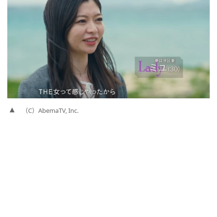
（C）AbemaTV, Inc.