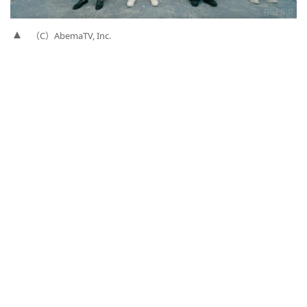
（C）AbemaTV, Inc.