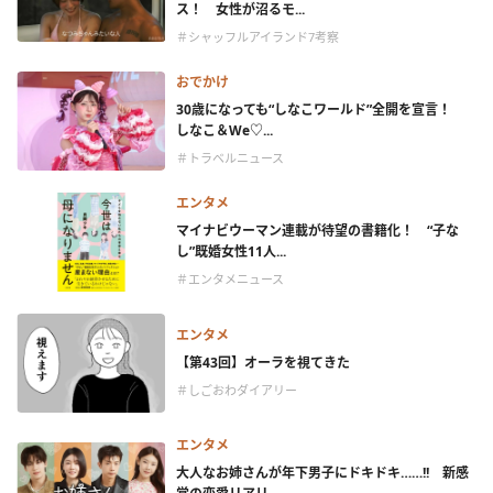
ス！ 女性が沼るモ...
＃シャッフルアイランド7考察
おでかけ
30歳になっても“しなこワールド”全開を宣言！
しなこ＆We♡...
＃トラベルニュース
エンタメ
マイナビウーマン連載が待望の書籍化！ “子な
し”既婚女性11人...
＃エンタメニュース
エンタメ
【第43回】オーラを視てきた
＃しごおわダイアリー
エンタメ
大人なお姉さんが年下男子にドキドキ……!! 新感