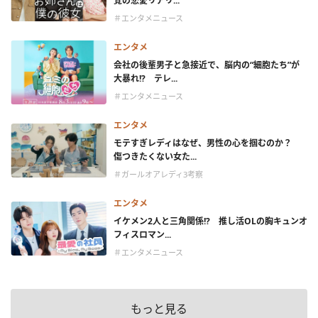
覚の恋愛リアリ...
＃エンタメニュース
エンタメ
会社の後輩男子と急接近で、脳内の“細胞たち”が
大暴れ!? テレ...
＃エンタメニュース
エンタメ
モテすぎレディはなぜ、男性の心を掴むのか？
傷つきたくない女た...
＃ガールオアレディ3考察
エンタメ
イケメン2人と三角関係!? 推し活OLの胸キュンオ
フィスロマン...
＃エンタメニュース
もっと見る