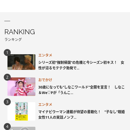
RANKING
ランキング
エンタメ
シリーズ初“強制帰国”の危機と今シーズン初キス！ 女
性が沼るモテテク勃発で...
おでかけ
30歳になっても“しなこワールド”全開を宣言！ しなこ
＆We♡Pが「うんこ...
エンタメ
マイナビウーマン連載が待望の書籍化！ “子なし”既婚
女性11人の実話ノンフ...