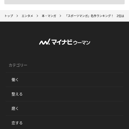
トップ
エンタメ
本・マンガ
「スポーツマンガ」名作ランキング！ 2位は『SLA
カテゴリー
働く
整える
磨く
恋する