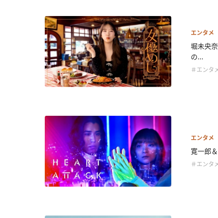
エンタメ
堀未央奈
の...
＃エンタ
エンタメ
寛一郎＆三
＃エンタ