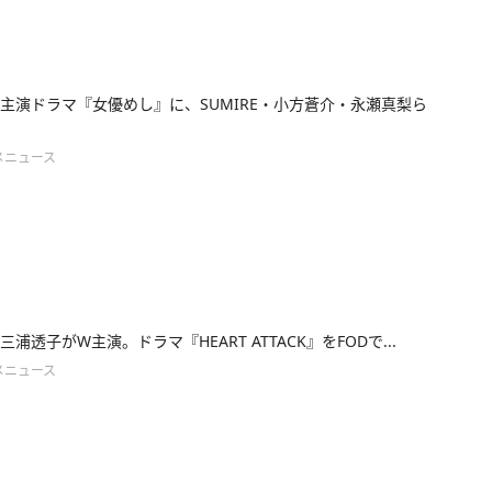
主演ドラマ『女優めし』に、SUMIRE・小方蒼介・永瀬真梨ら
メニュース
浦透子がW主演。ドラマ『HEART ATTACK』をFODで...
メニュース