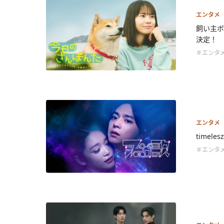
エンタメ
飼い主ボ
決定！
＃エンタ
エンタメ
time
＃エンタ