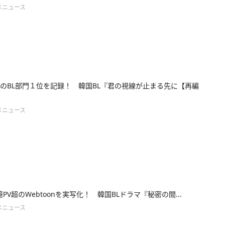
メニュース
のBL部門１位を記録！ 韓国BL『君の視線が止まる先に【再編
メニュース
億PV超のWebtoonを実写化！ 韓国BLドラマ『秘密の間...
メニュース