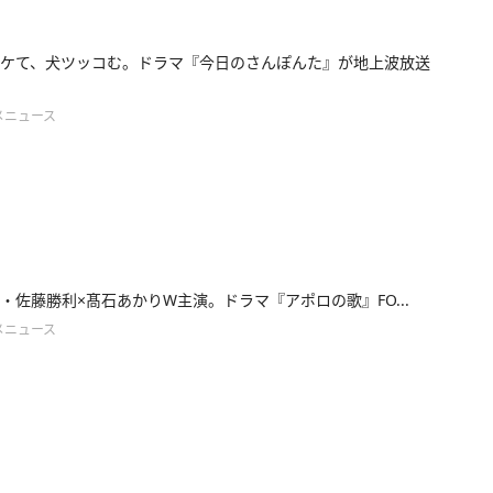
ケて、犬ツッコむ。ドラマ『今日のさんぽんた』が地上波放送
メニュース
lesz・佐藤勝利×髙石あかりW主演。ドラマ『アポロの歌』FO...
メニュース