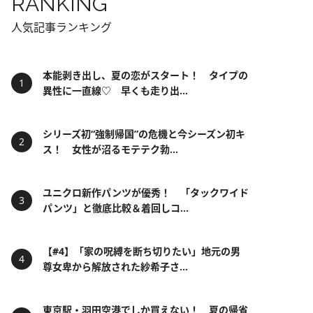
RANKING
人気記事ランキング
本能剥き出し、夏の恋がスタート！ タイプの
異性に一直線♡ 早くも走り出...
シリーズ初“強制帰国”の危機と今シーズン初キ
ス！ 女性が沼るモテテク勃...
ユニクロ新作パンツが優秀！ 「タックワイド
パンツ」と徹底比較＆着回しコ...
【#4】「家の呪縛を断ち切りたい」地元の男
尊女卑から解放された紗希子さ...
東京駅・羽田空港でしか買えない！ 夏の帰省