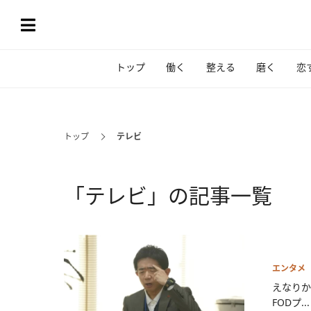
トップ
働く
整える
磨く
恋
トップ
テレビ
「テレビ」の記事一覧
エンタメ
えなりか
FODプ...