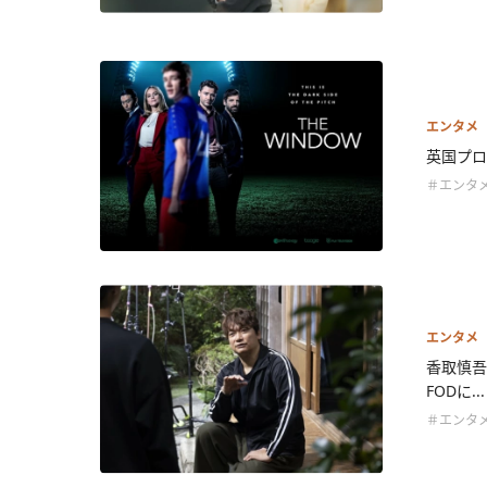
エンタメ
英国プロ
＃エンタ
エンタメ
香取慎吾
FODに...
＃エンタ