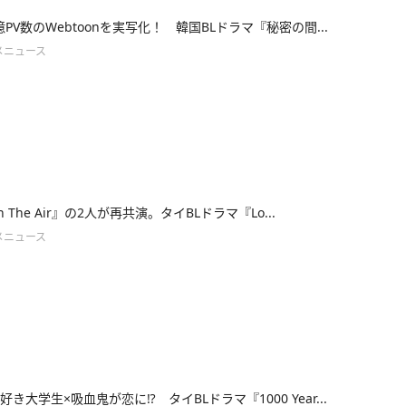
億PV数のWebtoonを実写化！ 韓国BLドラマ『秘密の間...
メニュース
 in The Air』の2人が再共演。タイBLドラマ『Lo...
メニュース
き大学生×吸血鬼が恋に⁉ タイBLドラマ『1000 Year...