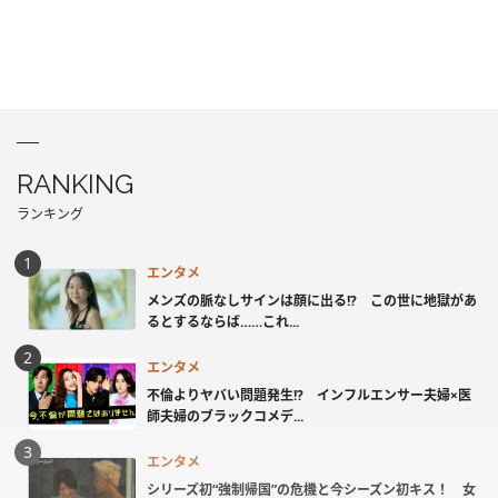
RANKING
ランキング
エンタメ
メンズの脈なしサインは顔に出る!? この世に地獄があ
るとするならば……これ...
エンタメ
不倫よりヤバい問題発生!? インフルエンサー夫婦×医
師夫婦のブラックコメデ...
エンタメ
シリーズ初“強制帰国”の危機と今シーズン初キス！ 女