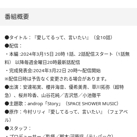
番組概要
●タイトル：『愛してるって、言いたい』（全10話）
●配信：
・本編 :2024年3月15日 20時 1話、2話配信スタート（1話無
料） 以降毎週金曜日20時最新話配信
・完成発表会:2024年3月22日 20時〜配信開始
※配信日時は予告なく変更される場合があります。
●出演：安達祐実、櫻井海音、優希美青、草川拓弥（超特
急）、桜井玲香、山谷花純／吉沢悠／小池徹平
●主題歌：androp「Story」（SPACE SHOWER MUSIC）
●原作：今村リリィ『愛してるって、言いたい』（フェアベ
ル）
●スタッフ：
・プロデューサー／監督／脚本:河原瑶（テレパック）