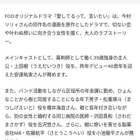
FODオリジナルドラマ『愛してるって、言いたい』は、今村
リリィさんの同作名の漫画を原作としたドラマで、切ない恋
や叶わぬ想いに向き合う女性を描く、大人のラブストーリ
ー。
メインキャストとして、薬剤師として働く39歳独身の主人
公・上田樹（うえだいつき）役を、昨年デビュー40周年を迎
えた安達祐実さんが務めます。
また、バンド活動をしながら区役所の年金課に勤め、ひょん
なことから樹と同居することになる年下男子・松重瑛斗（ま
つしげえいと）役を櫻井海音さん、樹と長年付き合いなが
ら、別の女性と婚約する同じ病院の医師・沢田真和（さわだ
まさかず）役を吉沢悠さん、さらに、樹に想いを寄せる製薬
会社MR・佐藤航平（さとうこうへい）役を小池徹平さんが務