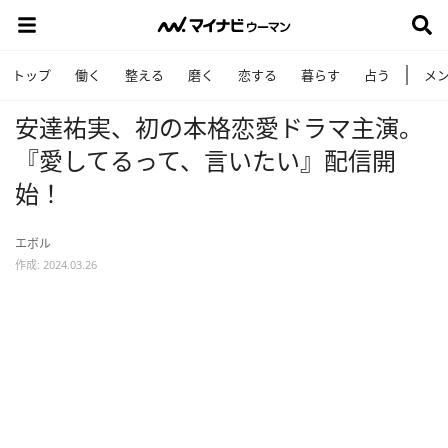
トップ
働く
整える
磨く
恋する
暮らす
占う
メ
安達祐実、初の本格恋愛ドラマ主演。
『愛してるって、言いたい』配信開
始！
エボル
作成: 2024.03.26