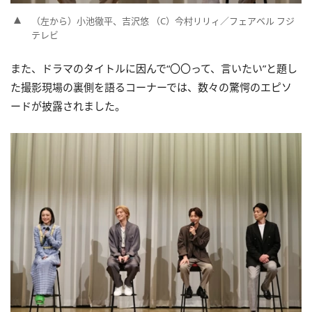
（左から）小池徹平、吉沢悠 （C）今村リリィ／フェアベル フジ
テレビ
また、ドラマのタイトルに因んで“〇〇って、言いたい”と題し
た撮影現場の裏側を語るコーナーでは、数々の驚愕のエピソ
ードが披露されました。