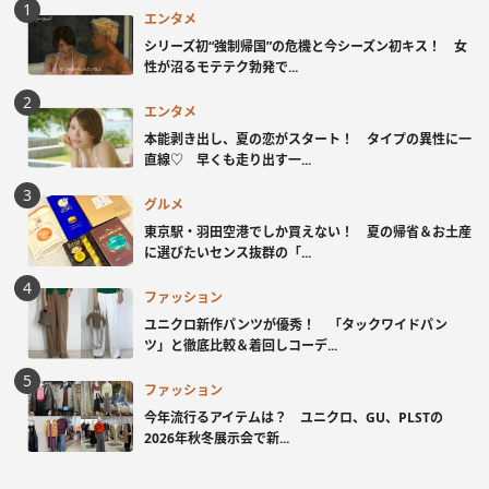
エンタメ
シリーズ初“強制帰国”の危機と今シーズン初キス！ 女
性が沼るモテテク勃発で...
エンタメ
本能剥き出し、夏の恋がスタート！ タイプの異性に一
直線♡ 早くも走り出す一...
グルメ
東京駅・羽田空港でしか買えない！ 夏の帰省＆お土産
に選びたいセンス抜群の「...
ファッション
ユニクロ新作パンツが優秀！ 「タックワイドパン
ツ」と徹底比較＆着回しコーデ...
ファッション
今年流行るアイテムは？ ユニクロ、GU、PLSTの
2026年秋冬展示会で新...