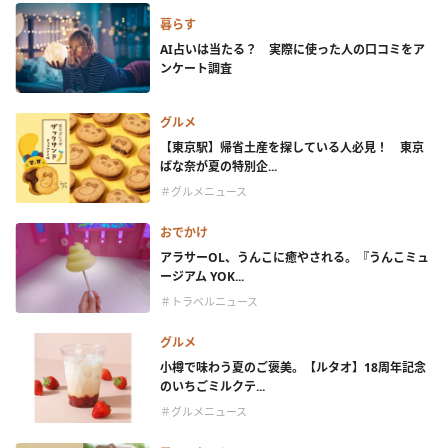
暮らす
AI占いは当たる？ 実際に使った人の口コミをア
ンケート調査
グルメ
【東京駅】帰省土産を探している人必見！ 東京
ばな奈が夏の特別企...
＃グルメニュース
おでかけ
アラサーOL、うんこに癒やされる。『うんこミュ
ージアム YOK...
＃トラベルニュース
グルメ
小樽で味わう夏のご褒美。【ルタオ】18周年記念
のいちごミルクテ...
＃グルメニュース