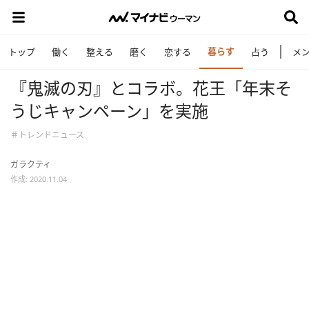
暮らす
トップ
働く
整える
磨く
恋する
占う
メ
『鬼滅の刃』とコラボ。花王「年末そ
うじキャンペーン」を実施
＃トレンドニュース
ガラクティ
作成: 2020.11.04