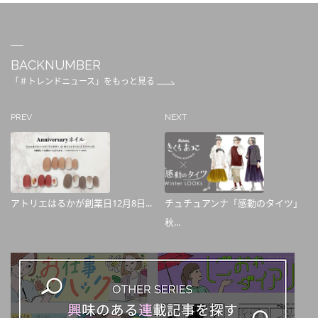
BACKNUMBER
「＃トレンドニュース」をもっと見る
PREV
NEXT
アトリエはるかが創業日12月8日...
チュチュアンナ「感動のタイツ」
秋...