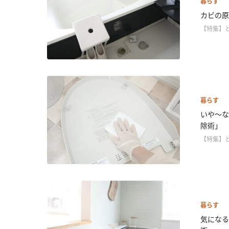
暮らす
カビの原
【特集】
暮らす
いや～な
除術」
【特集】
暮らす
気になる