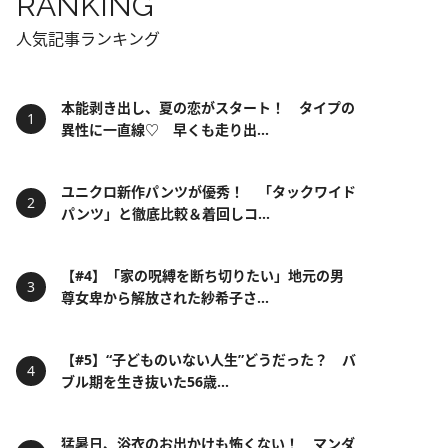
RANKING
人気記事ランキング
本能剥き出し、夏の恋がスタート！ タイプの
異性に一直線♡ 早くも走り出...
ユニクロ新作パンツが優秀！ 「タックワイド
パンツ」と徹底比較＆着回しコ...
【#4】「家の呪縛を断ち切りたい」地元の男
尊女卑から解放された紗希子さ...
【#5】“子どものいない人生”どうだった？ バ
ブル期を生き抜いた56歳...
猛暑日、浴衣のお出かけも怖くない！ マンダ