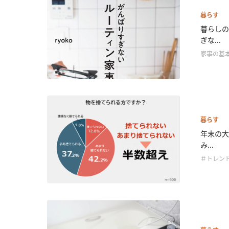
暮らす
暮らしの
ぎな...
家事の基
暮らす
年末の大
み...
＃トレン