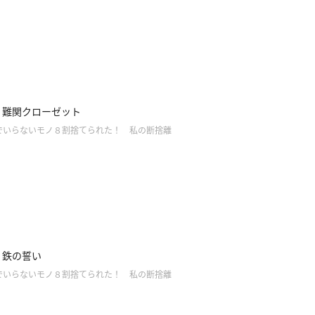
.7】難関クローゼット
でいらないモノ８割捨てられた！ 私の断捨離
6】鉄の誓い
でいらないモノ８割捨てられた！ 私の断捨離