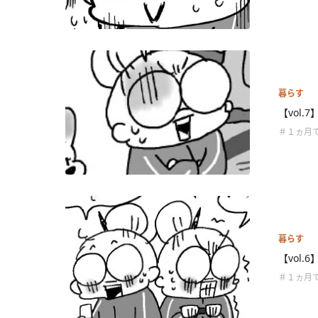
暮らす
【vol
＃１ヵ月
暮らす
【vol.
＃１ヵ月