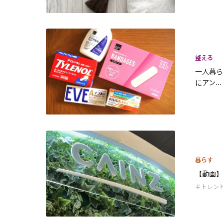
整える
一人暮ら
にアン...
暮らす
【動画】
＃トレン