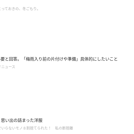
とっておきの、冬ごもり。
必要と回答。「梅雨入り前の片付けや準備」具体的にしたいこと
ドニュース
.8】思い出の詰まった洋服
でいらないモノ８割捨てられた！ 私の断捨離