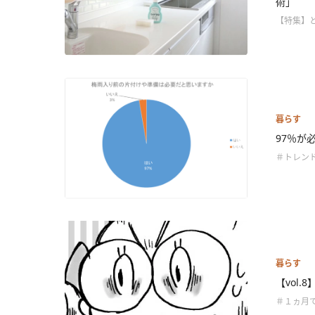
術」
【特集】
暮らす
97％が
＃トレン
暮らす
【vol
＃１ヵ月