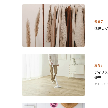
暮らす
後悔しな
暮らす
アイリス
発売
＃トレン