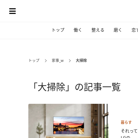
トップ
働く
整える
磨く
恋
トップ
家事_w
大掃除
「大掃除」の記事一覧
暮らす
それって
LGの...