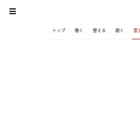
トップ
働く
整える
磨く
恋