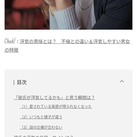
Check!：
浮気の意味とは？ 不倫との違い＆浮気しやすい男女
の特徴
目次
「彼氏が浮気してるかも」と思う瞬間は？
（1）愛されている実感が得られなくなった
（2）いつもと様子が違う
（3）話の辻褄が合わない