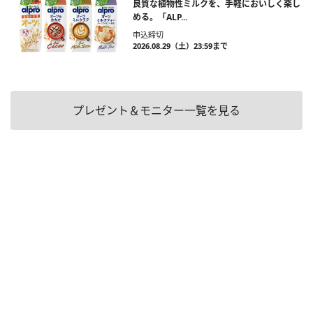
良質な植物性ミルクを、手軽においしく楽し
める。「ALP...
申込締切
2026.08.29（土）23:59まで
プレゼント＆モニター一覧を見る