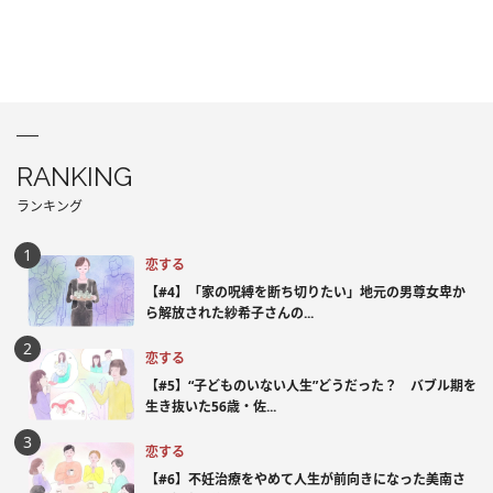
RANKING
ランキング
恋する
【#4】「家の呪縛を断ち切りたい」地元の男尊女卑か
ら解放された紗希子さんの...
恋する
【#5】“子どものいない人生”どうだった？ バブル期を
生き抜いた56歳・佐...
恋する
【#6】不妊治療をやめて人生が前向きになった美南さ