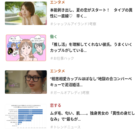
エンタメ
本能剥き出し、夏の恋がスタート！ タイプの異
性に一直線♡ 早く...
＃シャッフルアイランド7考察
働く
「推し活」を理解してくれない彼氏。うまくいく
カップルがしている...
＃お仕事ハック
エンタメ
“相思相愛カップルほぼなし”地獄の合コンバーベ
キューで泥沼婚活...
＃ガールオアレディ3考察
恋する
ムダ毛、匂い、肌……。独身男女の「異性の身だし
なみ」で“最もが...
＃トレンドニュース