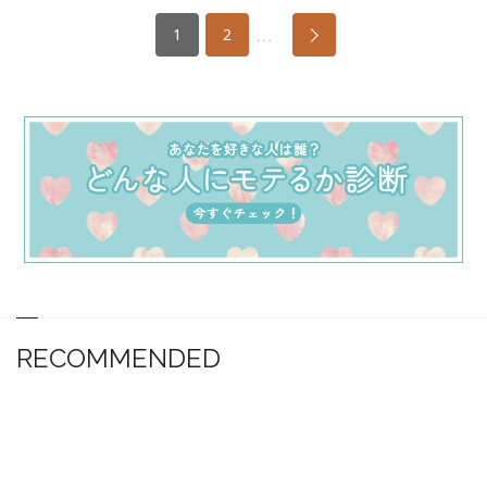
…
1
2
RECOMMENDED