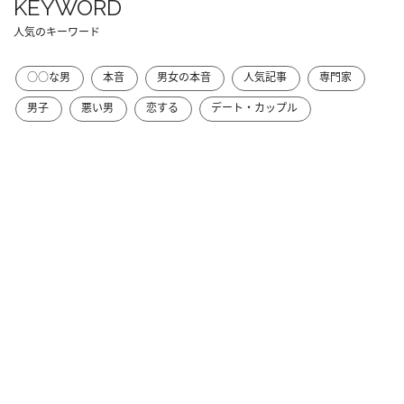
KEYWORD
人気のキーワード
○○な男
本音
男女の本音
人気記事
専門家
男子
悪い男
恋する
デート・カップル