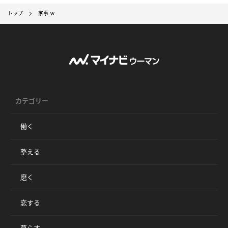
トップ
家事_w
カテゴリー
働く
整える
磨く
恋する
暮らす