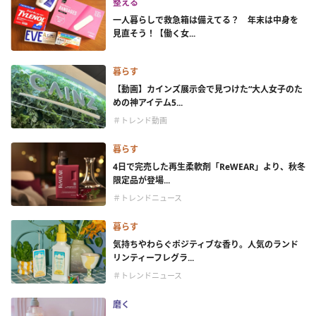
整える
一人暮らしで救急箱は備えてる？ 年末は中身を
見直そう！【働く女...
暮らす
【動画】カインズ展示会で見つけた“大人女子のた
めの神アイテム5...
＃トレンド動画
暮らす
4日で完売した再生柔軟剤「ReWEAR」より、秋冬
限定品が登場...
＃トレンドニュース
暮らす
気持ちやわらぐポジティブな香り。人気のランド
リンティーフレグラ...
＃トレンドニュース
磨く