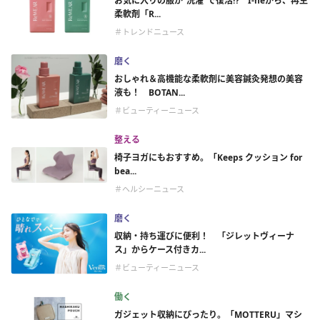
お気に入りの服が“洗濯”で復活⁉ I-neから、再生
柔軟剤「R...
＃トレンドニュース
磨く
おしゃれ＆高機能な柔軟剤に美容鍼灸発想の美容
液も！ BOTAN...
＃ビューティーニュース
整える
椅子ヨガにもおすすめ。「Keeps クッション for
bea...
＃ヘルシーニュース
磨く
収納・持ち運びに便利！ 「ジレットヴィーナ
ス」からケース付きカ...
＃ビューティーニュース
働く
ガジェット収納にぴったり。「MOTTERU」マシ