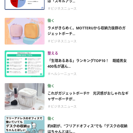
は「スキルアッ...
＃ビジネスニュース
働く
ラメがきらめく。MOTTERUから収納力抜群のガ
ジェットポーチ...
＃ビジネスニュース
整える
「生理あるある」ランキングTOP10！ 既婚男女
400名が選ん...
＃ヘルシーニュース
働く
これがガジェットポーチ!? 光沢感がおしゃれなギ
ャザーポーチが...
＃ビジネスニュース
働く
約8割が、“フリアドオフィス”でも「デスクの収納
はちゃんとほし...