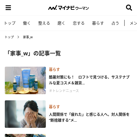
トップ
働く
整える
磨く
恋する
暮らす
占う
メ
トップ
家事_w
「家事_w」の記事一覧
暮らす
酷暑対策にも！ ロフトで見つける、サステナブ
ルな夏コスメ＆雑貨...
＃トレンドニュース
暮らす
人間関係で「疲れた」と感じる人へ。対人関係を
“断捨離する”メ...