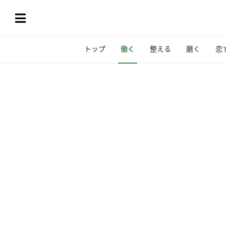
トップ
働く
整える
磨く
恋