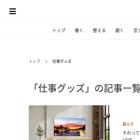
トップ
働く
整える
磨く
恋
トップ
仕事グッズ
「仕事グッズ」の記事一
暮らす
それって
LGの...