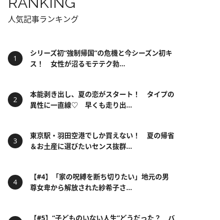
RANKING
人気記事ランキング
シリーズ初“強制帰国”の危機と今シーズン初キ
ス！ 女性が沼るモテテク勃...
本能剥き出し、夏の恋がスタート！ タイプの
異性に一直線♡ 早くも走り出...
東京駅・羽田空港でしか買えない！ 夏の帰省
＆お土産に選びたいセンス抜群...
【#4】「家の呪縛を断ち切りたい」地元の男
尊女卑から解放された紗希子さ...
【#5】“子どものいない人生”どうだった？ バ