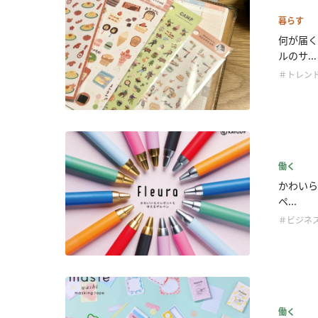
暮らす
何が届く
ルのサ...
＃トレン
働く
かわいら
ペ...
＃ビジネ
働く