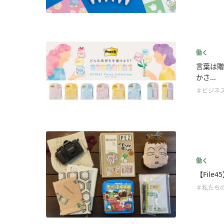
働く
言葉は贈
かさ...
＃ビジネ
働く
【File
＃私たち