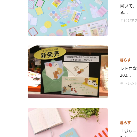
書いて、
る...
＃ビジネ
暮らす
レトロな
202...
＃トレン
暮らす
「ジャー