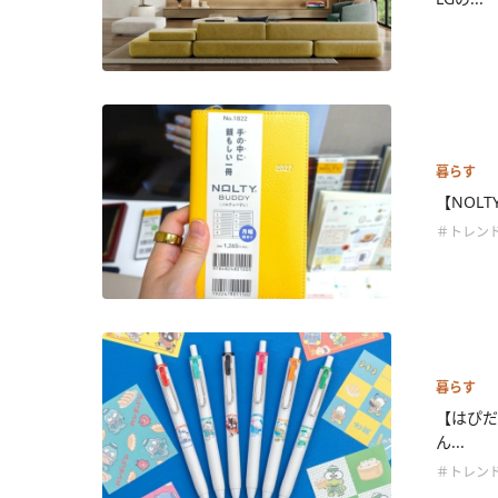
暮らす
【NOL
＃トレン
暮らす
【はぴだ
ん...
＃トレン