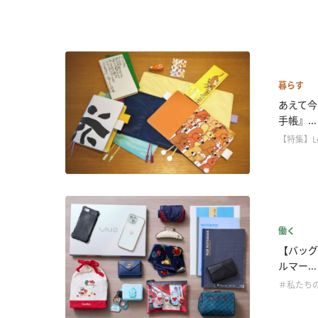
暮らす
あえて今
手帳』...
【特集】L
働く
【バッグ
ルマー...
＃私たち