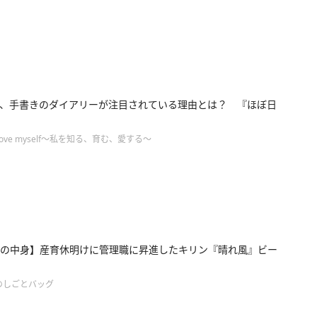
、手書きのダイアリーが注目されている理由とは？ 『ほぼ日
ove myself～私を知る、育む、愛する～
の中身】産育休明けに管理職に昇進したキリン『晴れ風』ビー
のしごとバッグ