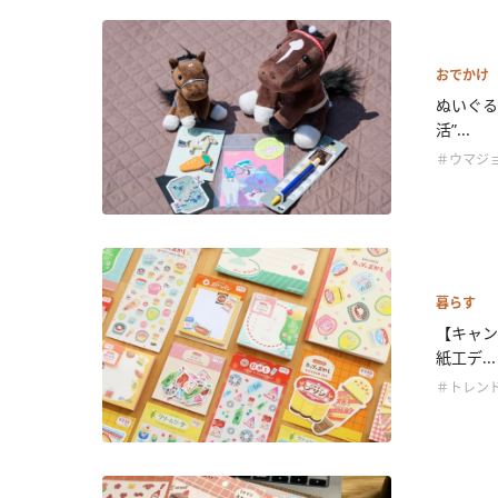
おでかけ
ぬいぐる
活”...
＃ウマジ
暮らす
【キャン
紙工デ...
＃トレン