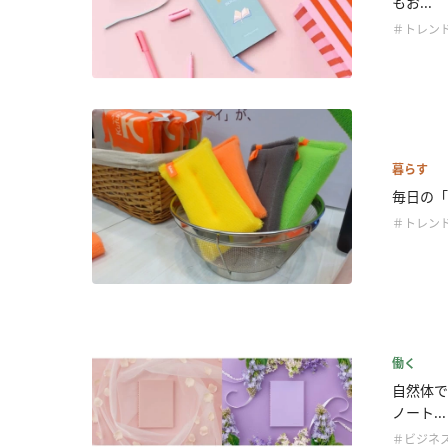
もお...
＃トレン
暮らす
毎日の「選
＃トレン
働く
自然体で
ノート...
＃ビジネ