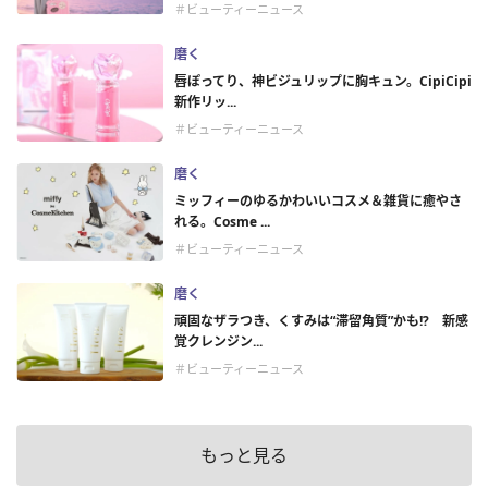
＃ビューティーニュース
磨く
唇ぽってり、神ビジュリップに胸キュン。CipiCipi
新作リッ...
＃ビューティーニュース
磨く
ミッフィーのゆるかわいいコスメ＆雑貨に癒やさ
れる。Cosme ...
＃ビューティーニュース
磨く
頑固なザラつき、くすみは“滞留角質”かも!? 新感
覚クレンジン...
＃ビューティーニュース
もっと見る