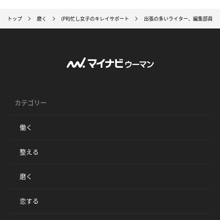
トップ
磨く
(PR)忙し女子のキレイサポート
出張の多いライター、編集部員に
カテゴリー
働く
整える
磨く
恋する