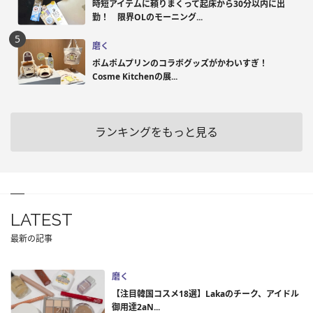
時短アイテムに頼りまくって起床から30分以内に出
勤！ 限界OLのモーニング...
磨く
ポムポムプリンのコラボグッズがかわいすぎ！
Cosme Kitchenの展...
ランキングをもっと見る
LATEST
最新の記事
磨く
【注目韓国コスメ18選】Lakaのチーク、アイドル
御用達2aN...