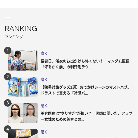
RANKING
ランキング
磨く
猛暑日、浴衣のお出かけも怖くない！ マンダム直伝
「汗をかく前」の制汗剤テク...
磨く
【猛暑対策グッズ3選】おでかけシーンのマストハブ。
ドラストで買える「冷感パ...
磨く
美容医療は“やりすぎ”が怖い？ 医師に聞いた、アラサ
ー女性のための美容との...
磨く