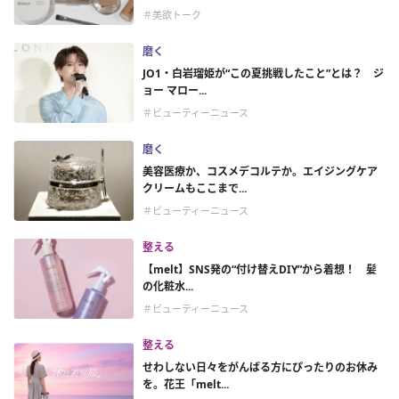
＃美欲トーク
磨く
JO1・白岩瑠姫が“この夏挑戦したこと”とは？ ジ
ョー マロー...
＃ビューティーニュース
磨く
美容医療か、コスメデコルテか。エイジングケア
クリームもここまで...
＃ビューティーニュース
整える
【melt】SNS発の“付け替えDIY”から着想！ 髪
の化粧水...
＃ビューティーニュース
整える
せわしない日々をがんばる方にぴったりのお休み
を。花王「melt...