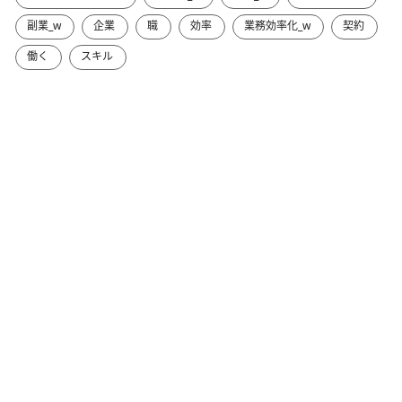
副業_w
企業
職
効率
業務効率化_w
契約
働く
スキル