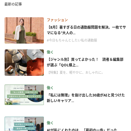
最新の記事
ファッション
【8月】暑すぎる日の通勤服問題を解決。一枚でサ
マになる“大人の...
#今日もちゃんとしたい私の通勤服
働く
【ジャンル別】買ってよかった！ 読者＆編集部
が選ぶ「QOL爆上...
【特集】夏を、軽やかに、おしゃれに。
働く
「私には無理」を抜け出した30歳がAIと見つけた
新しいキャリア...
働く
AIが私にくれたのは、「最初の一歩」だった