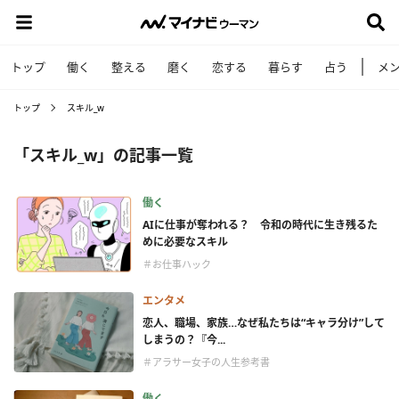
トップ
働く
整える
磨く
恋する
暮らす
占う
メ
トップ
スキル_w
「スキル_w」の記事一覧
働く
AIに仕事が奪われる？ 令和の時代に生き残るた
めに必要なスキル
＃お仕事ハック
エンタメ
恋人、職場、家族…なぜ私たちは“キャラ分け”して
しまうの？『今...
＃アラサー女子の人生参考書
働く