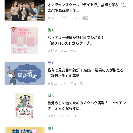
オンラインスクール『デイトラ』講師と学ぶ「生
成AI実務講座」で...
＃マイナビウーマンlab通信
働く
バッテリー残量がひと目でわかる！
「MOTTERU」からケーブ...
＃ビジネスニュース
磨く
猫背で見た目年齢が＋7歳⁉ 猫背の人が抱える
「猫背損失」の実態...
＃ビューティーニュース
働く
自分らしく働くためのノウハウ満載！ トイアン
ナ『えらくならずに...
＃ビジネスニュース
働く