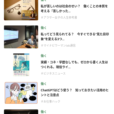
私が苦しいのは社会のせい？ 働くことの本質を
考える『苦しかった...
＃アラサー女子の人生参考書
働く
私ってどう見られてる？ 今すぐできる”見た目印
象”を変える3つ...
＃マイナビウーマンlab通信
働く
実績・コネ・学歴なしでも、ゼロから書く人生は
つくれる。現役ライ...
＃ビジネスニュース
働く
ChatGPTはどう使う？ 知っておきたい活用のヒ
ントと注意点
＃お仕事ハック
働く