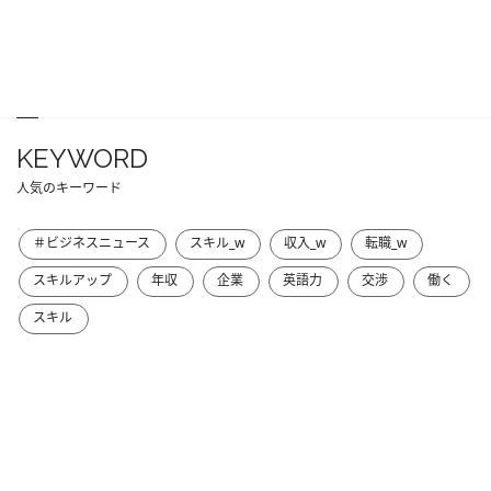
KEYWORD
人気のキーワード
＃ビジネスニュース
スキル_w
収入_w
転職_w
スキルアップ
年収
企業
英語力
交渉
働く
スキル