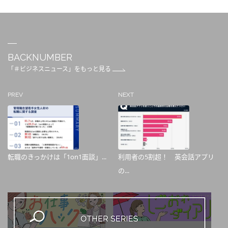
BACKNUMBER
「＃ビジネスニュース」をもっと見る
PREV
NEXT
転職のきっかけは「1on1面談」...
利用者の5割超！ 英会話アプリ
の...