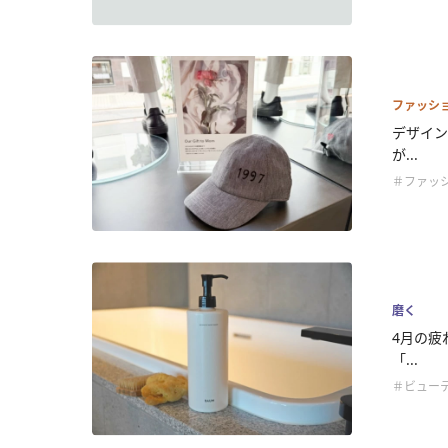
ファッシ
デザイン
が...
＃ファッ
磨く
4月の疲
「...
＃ビュー