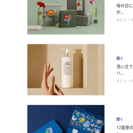
母の日に
が...
＃ビュー
磨く
洗い立て
ハ...
＃ビュー
磨く
12星座