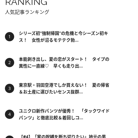
RANKING
人気記事ランキング
シリーズ初“強制帰国”の危機と今シーズン初キ
ス！ 女性が沼るモテテク勃...
本能剥き出し、夏の恋がスタート！ タイプの
異性に一直線♡ 早くも走り出...
東京駅・羽田空港でしか買えない！ 夏の帰省
＆お土産に選びたいセンス抜群...
ユニクロ新作パンツが優秀！ 「タックワイド
パンツ」と徹底比較＆着回しコ...
【#4】「家の呪縛を断ち切りたい」地元の男