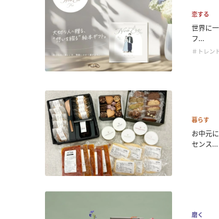
恋する
世界に一
フ...
＃トレン
暮らす
お中元に
センス...
磨く