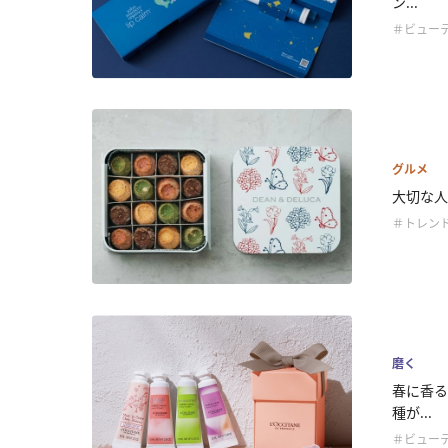
ン...
＃ビュー
グルメ
大切な人に
＃トレン
磨く
春に香る
種が...
＃ビュー