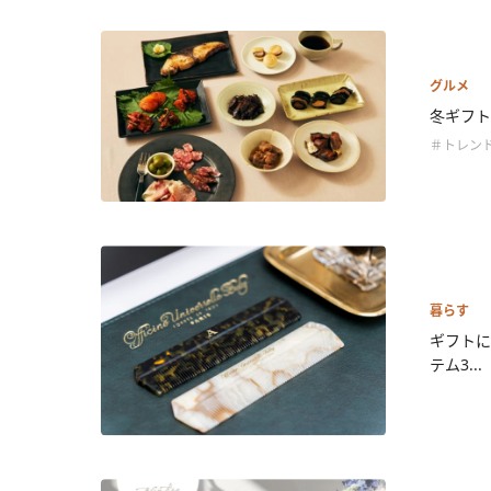
グルメ
冬ギフト
＃トレン
暮らす
ギフトに
テム3...