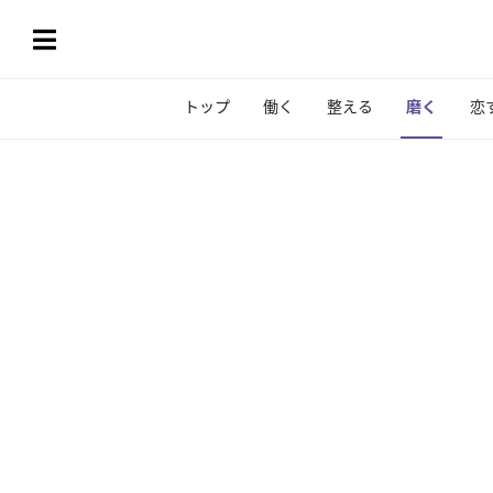
トップ
働く
整える
磨く
恋