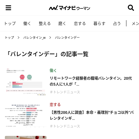
トップ
働く
整える
磨く
恋する
暮らす
占う
メ
トップ
バレンタイン_w
バレンタインデー
「バレンタインデー」の記事一覧
働く
リモートワーク経験者の職場バレンタイン。20代
の5人に1人が「...
＃トレンドニュース
恋する
【男性200人に調査】本命・義理別“チョコ以外”バ
レンタインギ...
＃トレンドニュース